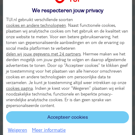
Ligging
We respecteren jouw privacy
TUI.nl gebruikt verschillende soorten
Faciliteiten
cookies en andere technologieën
. Naast functionele cookies,
plaatsen wij analytische cookies om het gebruik en de kwaliteit van
onze website te meten. Voor een betere gebruikservaring, het
Restaurants/Bars
tonen van gepersonaliseerde aanbiedingen en om de ervaring op
social media platformen te verbeteren
delen wij jouw gegevens met 24 partners
. Hiermee maken we het
Wellness
derden mogelijk om jouw gedrag te volgen en daarop afgestemde
advertenties te tonen. Door op “Accepteer cookies” te klikken geef
Sport & Activiteiten
je toestemming voor het plaatsen van alle hiervoor omschreven
cookies en andere technologieën om persoonlijke data te
verzamelen. Je kunt je toestemming altijd weer intrekken op onze
Voor de kinderen
cookies pagina
. Indien je kiest voor “Weigeren” plaatsen wij enkel
noodzakelijke technische, functionele en beperkte privacy-
vriendelijke analytische cookies. Er is dan geen sprake van
Overige informatie
gepersonaliseerde content.
Verzorging
Accepteer cookies
Weigeren
Meer informatie
Belangrijke informatie