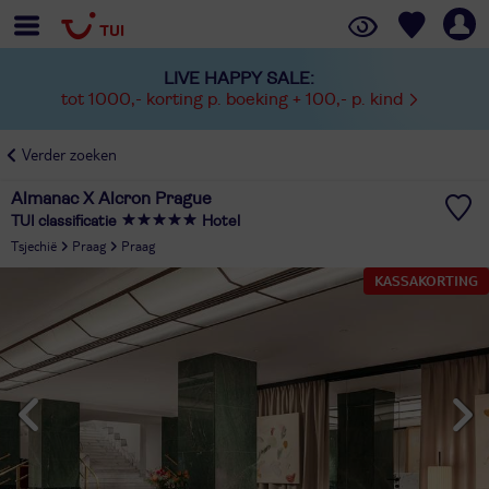
LIVE HAPPY SALE:
tot 1000,- korting p. boeking + 100,- p. kind
Verder zoeken
Almanac X Alcron Prague
TUI classificatie
Hotel
Tsjechië
Praag
Praag
KASSAKORTING