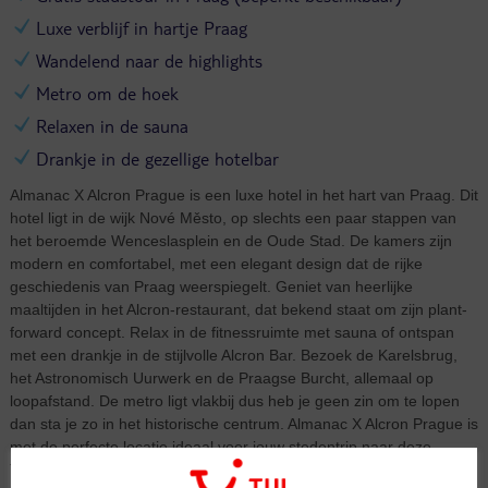
Luxe verblijf in hartje Praag
Wandelend naar de highlights
Metro om de hoek
Relaxen in de sauna
Drankje in de gezellige hotelbar
Almanac X Alcron Prague is een luxe hotel in het hart van Praag. Dit
hotel ligt in de wijk Nové Město, op slechts een paar stappen van
het beroemde Wenceslasplein en de Oude Stad. De kamers zijn
modern en comfortabel, met een elegant design dat de rijke
geschiedenis van Praag weerspiegelt. Geniet van heerlijke
maaltijden in het Alcron-restaurant, dat bekend staat om zijn plant-
forward concept. Relax in de fitnessruimte met sauna of ontspan
met een drankje in de stijlvolle Alcron Bar. Bezoek de Karelsbrug,
het Astronomisch Uurwerk en de Praagse Burcht, allemaal op
loopafstand. De metro ligt vlakbij dus heb je geen zin om te lopen
dan sta je zo in het historische centrum. Almanac X Alcron Prague is
met de perfecte locatie ideaal voor jouw stedentrip naar deze
Tsjechische hoofdstad.