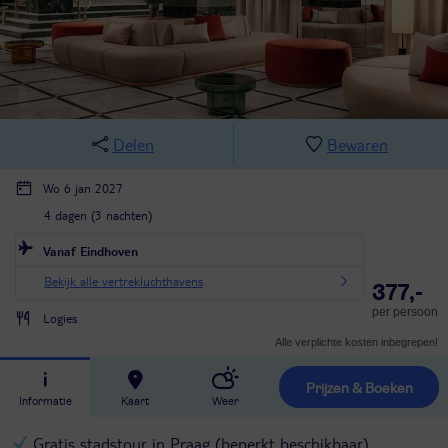
Delen
Bewaren
Wo 6 jan 2027
4 dagen (3 nachten)
Vanaf Eindhoven
Bekijk alle vertrekluchthavens
377,-
per persoon
Logies
Alle verplichte kosten inbegrepen!
Prijzen & Boeken
Informatie
Kaart
Weer
Gratis stadstour in Praag (beperkt beschikbaar)