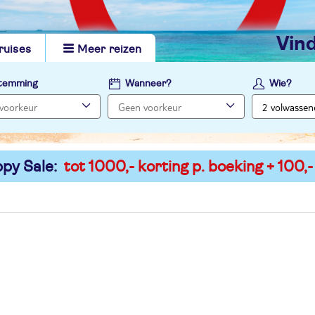
vi
ruises
Meer reizen
temming
Wanneer?
Wie?
py Sale:
tot 1000,- korting p. boeking + 100,-