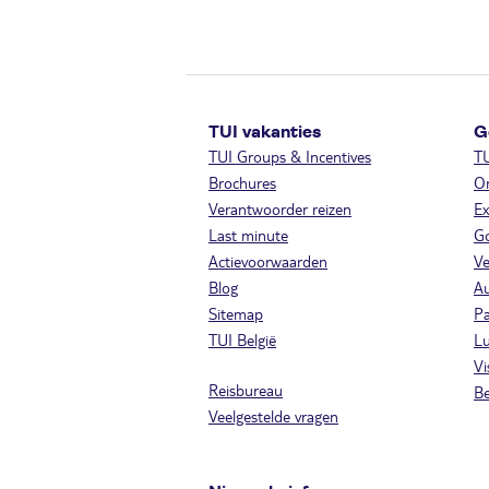
TUI vakanties
G
TUI Groups & Incentives
T
Brochures
On
Verantwoorder reizen
Ex
Last minute
Go
Actievoorwaarden
Ve
Blog
A
Sitemap
Pa
TUI België
Lu
Vi
Reisbureau
Be
Veelgestelde vragen