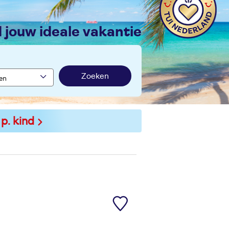
nd jouw ideale vakantie
Zoeken
 p. kind