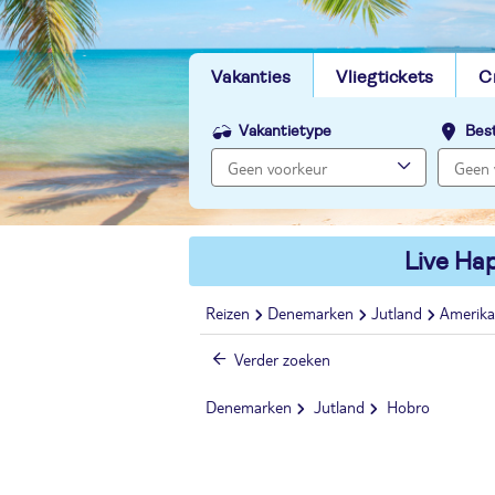
Vakanties
Vliegtickets
C
Vakantietype
Bes
Live Hap
Reizen
Denemarken
Jutland
Amerika
Verder zoeken
Denemarken
Jutland
Hobro