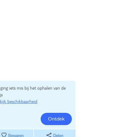
 ging iets mis bij het ophalen van de
js
kijk beschikbaarheid
Ontdek
Bewaren
Delen