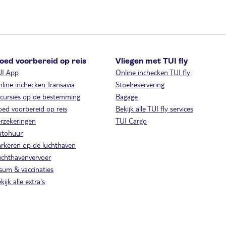
oed voorbereid op reis
Vliegen met TUI fly
UI App
Online inchecken TUI fly
line inchecken Transavia
Stoelreservering
cursies op de bestemming
Bagage
ed voorbereid op reis
Bekijk alle TUI fly services
rzekeringen
TUI Cargo
utohuur
rkeren op de luchthaven
chthavenvervoer
sum & vaccinaties
kijk alle extra's