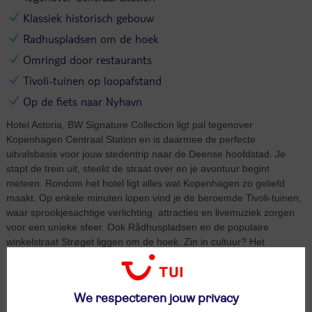
Klassiek historisch gebouw
Radhuspladsen om de hoek
Omringd door restaurants
Tivoli-tuinen op loopafstand
Op de fiets naar Nyhavn
Hotel Astoria, BW Signature Collection ligt pal tegenover
Kopenhagen Centraal Station en is daarmee de perfecte
uitvalsbasis voor jouw stedentrip naar de Deense hoofdstad. Je
stapt de trein uit, steekt de straat over en je avontuur begint
meteen. Rondom het hotel ligt alles wat Kopenhagen zo geliefd
maakt. Op enkele minuten lopen vind je de beroemde Tivoli-tuinen,
waar sprookjesachtige verlichting, attracties en livemuziek zorgen
voor een unieke sfeer. Ook Rådhuspladsen en de populaire
winkelstraat Strøget liggen om de hoek. Zin in cultuur? Het
Nationaal Museum van Denemarken en de indrukwekkende Ny
Carlsberg Glyptotek liggen op loopafstand en zijn absoluut een
bezoek waard. Wie verder wil kijken, springt zo op de fiets of het
We respecteren jouw privacy
openbaar vervoer richting Nyhavn met kleurrijke gevels en gezellige