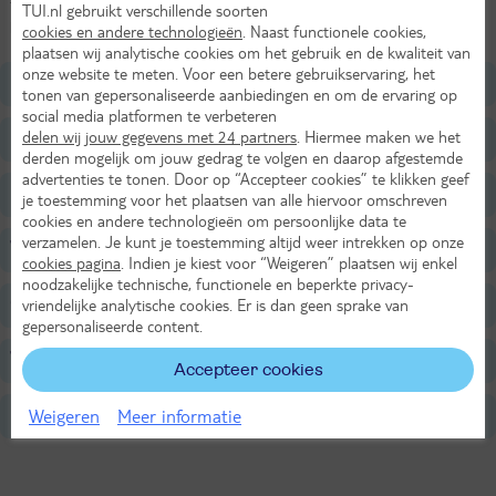
terrassen. Bij Hotel Astoria, BW Signature Collection combineer je
TUI.nl gebruikt verschillende soorten
klassieke charme met een toplocatie in het hart van de stad.
cookies en andere technologieën
. Naast functionele cookies,
plaatsen wij analytische cookies om het gebruik en de kwaliteit van
onze website te meten. Voor een betere gebruikservaring, het
Ligging
tonen van gepersonaliseerde aanbiedingen en om de ervaring op
social media platformen te verbeteren
delen wij jouw gegevens met 24 partners
. Hiermee maken we het
Faciliteiten
derden mogelijk om jouw gedrag te volgen en daarop afgestemde
advertenties te tonen. Door op “Accepteer cookies” te klikken geef
Restaurants/Bars
je toestemming voor het plaatsen van alle hiervoor omschreven
cookies en andere technologieën om persoonlijke data te
verzamelen. Je kunt je toestemming altijd weer intrekken op onze
Voor de kinderen
cookies pagina
. Indien je kiest voor “Weigeren” plaatsen wij enkel
noodzakelijke technische, functionele en beperkte privacy-
Overige informatie
vriendelijke analytische cookies. Er is dan geen sprake van
gepersonaliseerde content.
Verzorging
Accepteer cookies
Weigeren
Meer informatie
Belangrijke informatie