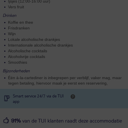
Ijsjes (12:00-16:00 uur)
Vers fruit
Drinken
Koffie en thee
Frisdranken
Wijn
Lokale alcoholische drankjes
Internationale alcoholische drankjes
Alcoholische cocktails
Alcoholvrije cocktails
Smoothies
Bijzonderheden
Één à-la-cartediner is inbegrepen per verblijf, vaker mag, maar
tegen betaling, hiervoor maak je eerst een reservering,
Smart service 24/7 via de TUI
app
van de TUI klanten raadt deze accommodatie
91%