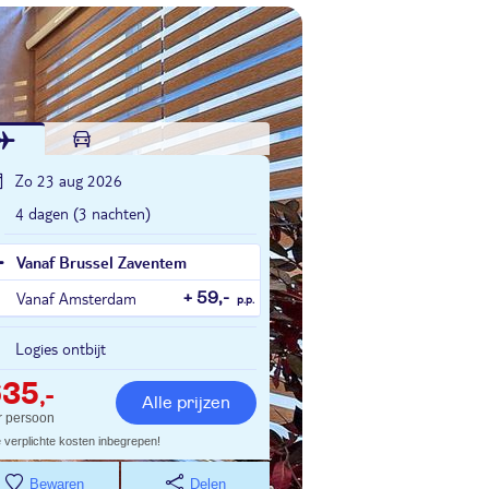
Zo 23 aug 2026
4 dagen (3 nachten)
Vanaf Brussel Zaventem
Vanaf Amsterdam
+ 59,-
p.p.
Logies ontbijt
635
,-
Alle prijzen
r persoon
e verplichte kosten inbegrepen!
Bewaren
Delen