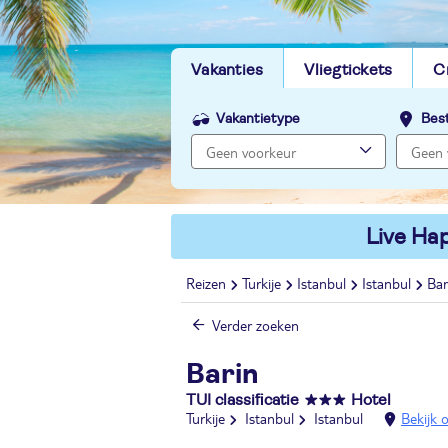
Vakanties
Vliegtickets
C
Vakantietype
Bes
Live Hap
Reizen
Turkije
Istanbul
Istanbul
Bar
Verder zoeken
Barin
TUI classificatie
Hotel
Turkije
Istanbul
Istanbul
Bekijk 