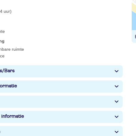
4 uur)
mte
ing
enbare ruimte
ce
s/Bars
formatie
 informatie
n