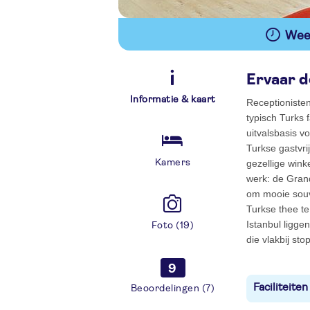
Wees
Ervaar d
Informatie & kaart
Receptionisten
typisch Turks 
uitvalsbasis vo
Turkse gastvri
Kamers
gezellige wink
werk: de Grand
om mooie souv
Turkse thee te
Istanbul ligge
Foto (19)
die vlakbij sto
9
Faciliteiten
Beoordelingen (7)