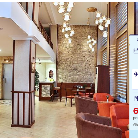
pe
All