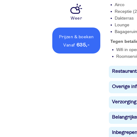
Airco
Receptie (2
Dakterras
Weer
Lounge
Bagagerui
Prijzen
& boeken
Tegen betal
635,-
vanaf
Wifi in op
Roomservi
Restaurant
Overige in
Verzorging
Belangrijke
Inbegrepe