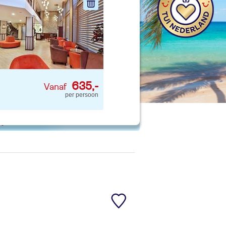
nd jouw ideale vakantie
Zoeken
635,-
per persoon
 p. kind