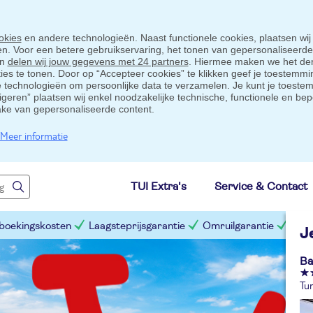
okies
en andere technologieën. Naast functionele cookies, plaatsen wij
ten. Voor een betere gebruikservaring, het tonen van gepersonaliseerd
en
delen wij jouw gegevens met 24 partners
. Hiermee maken we het der
s te tonen. Door op “Accepteer cookies” te klikken geef je toestemmin
technologieën om persoonlijke data te verzamelen. Je kunt je toestem
eigeren” plaatsen wij enkel noodzakelijke technische, functionele en bep
ake van gepersonaliseerde content.
Meer informatie
TUI Extra's
Service & Contact
 boekingskosten
Laagsteprijsgarantie
Omruilgarantie
Slim
J
Ba
Tur