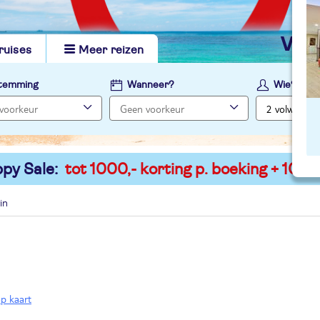
vi
ruises
Meer reizen
temming
Wanneer?
Wie?
py Sale:
tot 1000,- korting p. boeking + 100,-
in
op kaart