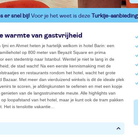
 er snel bij!
Voor je het weet is deze
Turkije-aanbieding
e warmte van gastvrijheid
 Ijmi en Ahmet heten je hartelijk welkom in hotel Barin: een
familiehotel op 800 meter van Beyazit Square en prima
or een stedentrip naar Istanbul. Wentel je niet te lang in de
jheid; de stad wacht! Na een eerste kennismaking met de
elstraatjes en restaurants rondom het hotel, wacht het grote
 Bazaar. Met meer dan vierduizend winkels is dit de ideale plek
enirs te scoren, je afdingkunsten te oefenen en met een kopje
 genieten van de langsstruinende meute. Alle highlights van
n op loopafstand van het hotel, maar je kunt ook de tram pakken
pt. Het is tenslotte vakantie…