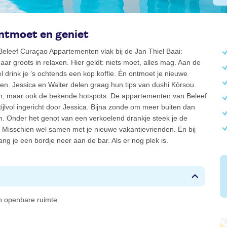
ontmoet en geniet
 Beleef Curaçao Appartementen vlak bij de Jan Thiel Baai:
maar groots in relaxen. Hier geldt: niets moet, alles mag. Aan de
fel drink je ’s ochtends een kop koffie. Én ontmoet je nieuwe
en. Jessica en Walter delen graag hun tips van dushi Kòrsou.
n, maar ook de bekende hotspots. De appartementen van Beleef
tijlvol ingericht door Jessica. Bijna zonde om meer buiten dan
en. Onder het genot van een verkoelend drankje steek je de
 Misschien wel samen met je nieuwe vakantievrienden. En bij
ang je een bordje neer aan de bar. Als er nog plek is.
 in openbare ruimte