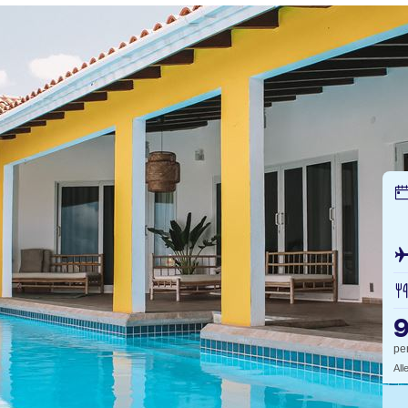
pe
All