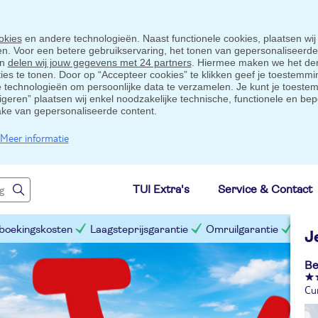
okies
en andere technologieën. Naast functionele cookies, plaatsen wij
ten. Voor een betere gebruikservaring, het tonen van gepersonaliseerd
en
delen wij jouw gegevens met 24 partners
. Hiermee maken we het der
s te tonen. Door op “Accepteer cookies” te klikken geef je toestemmin
technologieën om persoonlijke data te verzamelen. Je kunt je toestem
eigeren” plaatsen wij enkel noodzakelijke technische, functionele en bep
ake van gepersonaliseerde content.
Meer informatie
TUI Extra's
Service & Contact
 boekingskosten
Laagsteprijsgarantie
Omruilgarantie
Slim
J
Be
Cu