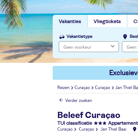
Vakanties
Vliegtickets
C
Vakantietype
Bes
Exclusiev
Reizen
Curaçao
Curaçao
Jan Thiel Ba
Verder zoeken
Beleef Curaçao
TUI classificatie
Appartemen
Curaçao
Curaçao
Jan Thiel Baai