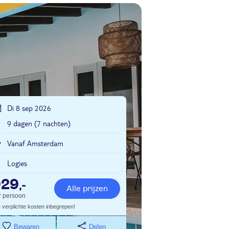
Di 8 sep 2026
9 dagen (7 nachten)
Vanaf Amsterdam
Logies
929
,-
Alle prijzen
r persoon
e verplichte kosten inbegrepen!
Bewaren
Delen