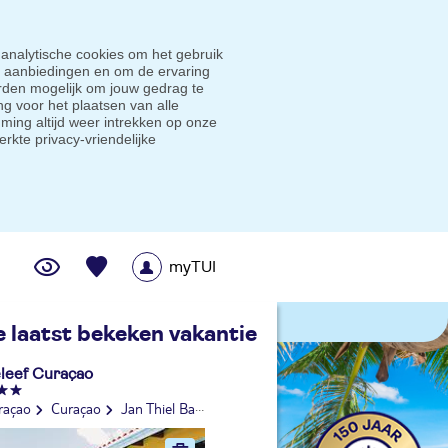
 analytische cookies om het gebruik
e aanbiedingen en om de ervaring
den mogelijk om jouw gedrag te
g voor het plaatsen van alle
ming altijd weer intrekken op onze
erkte privacy-vriendelijke
myTUI
me prijsgarantie
e laatst bekeken vakantie
leef Curaçao
raçao
Curaçao
Jan Thiel Baai