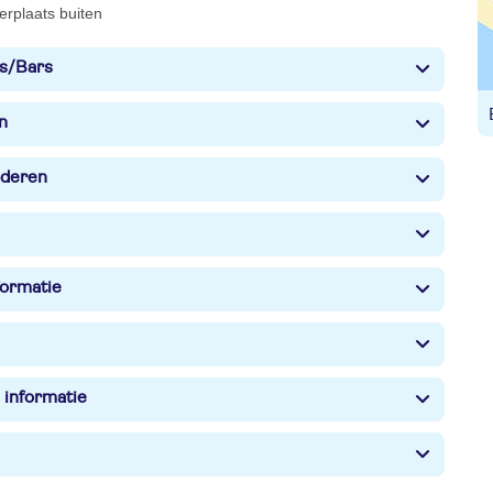
erplaats buiten
s/Bars
n
nderen
formatie
 informatie