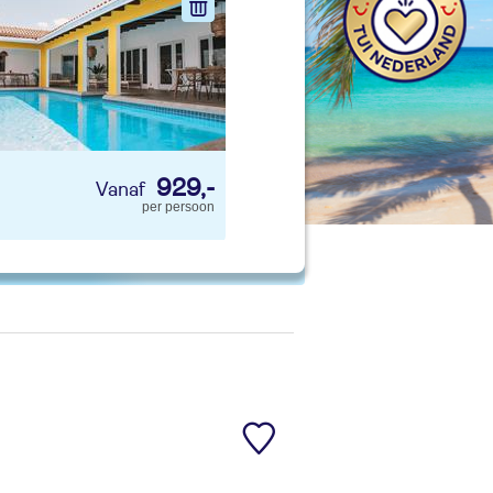
nd jouw ideale vakantie
Zoeken
929,-
per persoon
 account