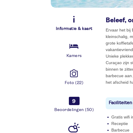
Beleef, 
Informatie & kaart
Ervaar het bij
kleinschalig, 
grote koffieta
vakantievriend
Kamers
Unieke plekke
Curaçao zijn s
binnen te zitt
barbecue aan.
het afscheid h
Foto (22)
9
Faciliteiten
Beoordelingen (50)
Gratis wifi
Receptie
Barbecue