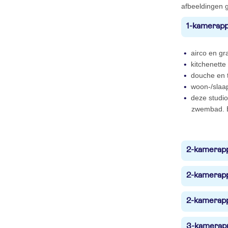
afbeeldingen g
1-kamerapp
airco en gra
kitchenette
douche en t
woon-/slaa
deze studio
zwembad. E
2-kamerapp
2-kamerapp
2-kamerapp
3-kamerapp