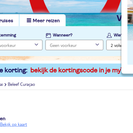
vi
ruises
Meer reizen
temming
Wanneer?
Wie?
e korting:
bekijk de kortingscode in je myTUI
ai
Beleef Curaçao
ten
Bekijk op kaart