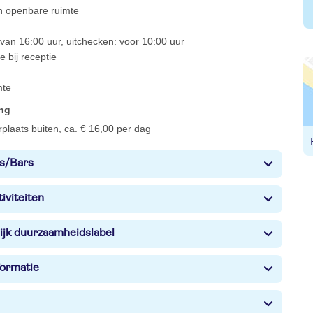
 in openbare ruimte
van 16:00 uur, uitchecken: voor 10:00 uur
je bij receptie
mte
ing
rplaats buiten, ca. € 16,00 per dag
s/Bars
iviteiten
ijk duurzaamheidslabel
formatie