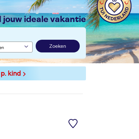
nd jouw ideale vakantie
Zoeken
 p. kind