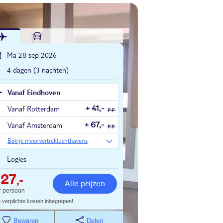
Ma 28 sep 2026
4 dagen (3 nachten)
Vanaf Eindhoven
Vanaf Rotterdam
+ 41,-
p.p.
Vanaf Amsterdam
+ 67,-
p.p.
Bekijk meer vertrekluchthavens
Logies
427
,-
Alle prijzen
r persoon
e verplichte kosten inbegrepen!
Bewaren
Delen