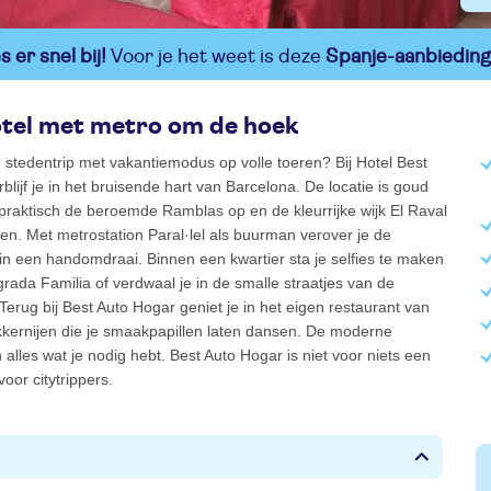
 er snel bij!
Voor je het weet is deze
Spanje-aanbieding
tel met metro om de hoek
 stedentrip met vakantiemodus op volle toeren? Bij Hotel Best
blijf je in het bruisende hart van Barcelona. De locatie is goud
 praktisch de beroemde Ramblas op en de kleurrijke wijk El Raval
eten. Met metrostation Paral·lel als buurman verover je de
n een handomdraai. Binnen een kwartier sta je selfies te maken
grada Familia of verdwaal je in de smalle straatjes van de
 Terug bij Best Auto Hogar geniet je in het eigen restaurant van
kkernijen die je smaakpapillen laten dansen. De moderne
alles wat je nodig hebt. Best Auto Hogar is niet voor niets een
voor citytrippers.