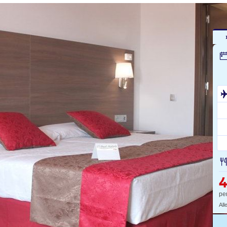
pe
All