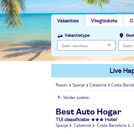
Vakanties
Vliegtickets
C
Vakantietype
Bes
Live Hap
Reizen
Spanje
Catalonië
Costa Barce
Verder zoeken
Best Auto Hogar
TUI classificatie
Hotel
Spanje
Catalonië
Costa Barcelona