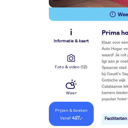
Wees
Prima ho
Informatie & kaart
Klaar voor een
Auto Hogar ver
waard! Je rolt
ligt aan je vo
Foto & video (12)
Spaanse stad i
bij Gaudí's Sa
Gotische wijk.
Catalaanse le
kamers bieden 
Weer
populair hotel 
Prijzen
& boeken
427,-
vanaf
Faciliteiten