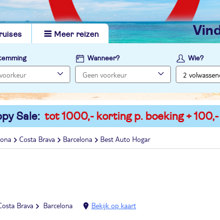
vi
ruises
Meer reizen
temming
Wanneer?
Wie?
py Sale:
tot 1000,- korting p. boeking + 100,-
lona
Costa Brava
Barcelona
Best Auto Hogar
Costa Brava
Barcelona
Bekijk op kaart