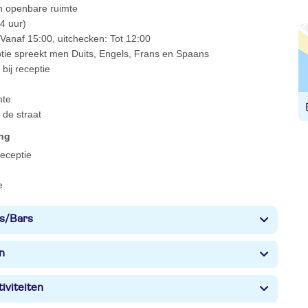
 in openbare ruimte
4 uur)
Vanaf 15:00, uitchecken: Tot 12:00
ptie spreekt men Duits, Engels, Frans en Spaans
bij receptie
mte
 de straat
ing
 receptie
e
s/Bars
n
iviteiten