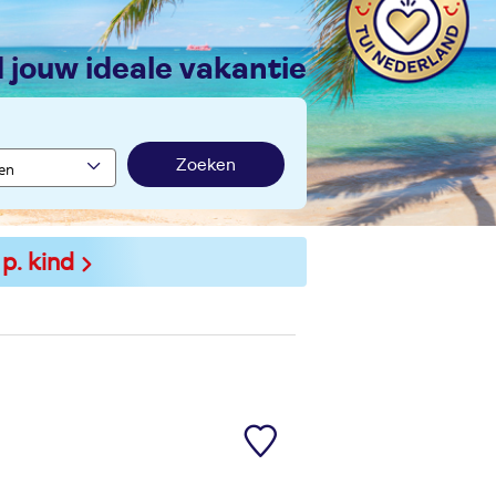
nd jouw ideale vakantie
Zoeken
 p. kind