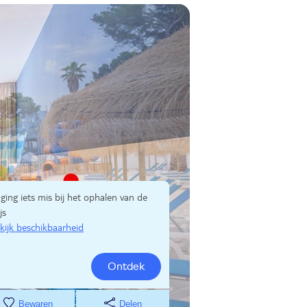
 ging iets mis bij het ophalen van de
js
kijk beschikbaarheid
Ontdek
Bewaren
Delen