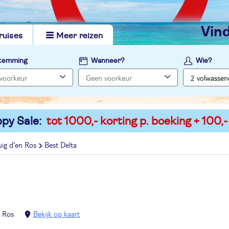
vi
ruises
Meer reizen
temming
Wanneer?
Wie?
py Sale:
tot 1000,- korting p. boeking + 100,-
ig d'en Ros
Best Delta
n Ros
Bekijk op kaart