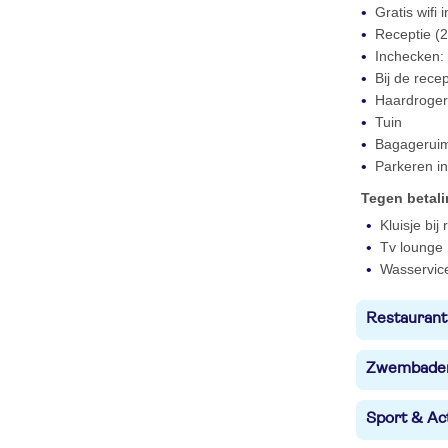
Gratis wifi
Receptie (2
Inchecken: 
Bij de rece
Haardroger 
Tuin
Bagagerui
Parkeren in
Tegen betal
Kluisje bij
Tv lounge
Wasservic
Restaurant
Zwembade
Sport & Act