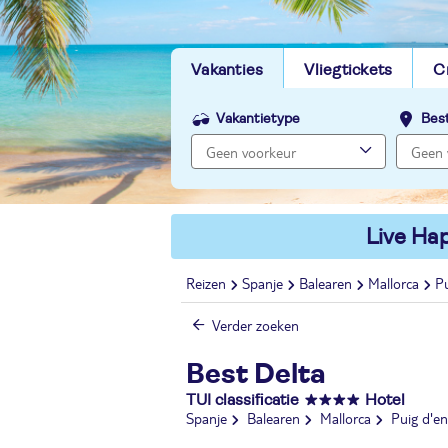
Vakanties
Vliegtickets
C
Vakantietype
Bes
Live Hap
Reizen
Spanje
Balearen
Mallorca
Pu
Verder zoeken
Best Delta
TUI classificatie
Hotel
Spanje
Balearen
Mallorca
Puig d'e