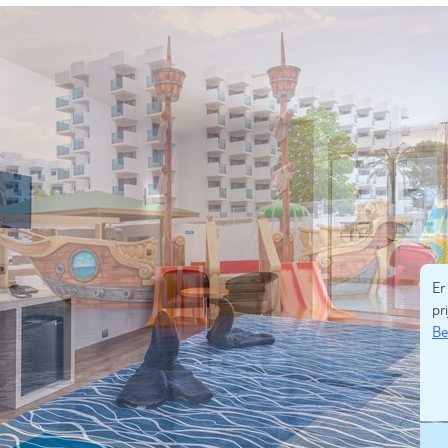
Er
pri
Be