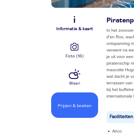
Piratenp
Informatie & kaart
In het zonover
d'en Ros, wach
ontspanning m
verwent na ee
Foto (16)
je uit voor een
piratenschip m
mascotte Hugo 
wat dacht je v
terrassen van 
Weer
bij het buffet
internationale
Prijzen
& boeken
Faciliteiten
Airco