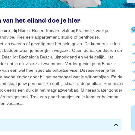
 van het eiland doe je hier
aire. Bij Bloozz Resort Bonaire vlak bij Kralendijk voel je
andvibe. Kies een appartement, studio of penthouse.
 z'n tweeën of gezellig met het hele gezin. De kamers zijn fris
t bedden waar je heerlijk in wegzakt. Open de balkondeuren en
t. Daar ligt Bachelor's Beach, uitnodigend en verleidelijk. Het
der dat je elk visje ziet zwemmen. Verder geniet je bij Bloozz
 van een wel heel speciale ontbijtservice. Dit reserveer je ter
e avond ervoor door bij het personeel wat je wilt ontbijten. En de
nd staat jouw persoonlijke ontbijt klaar bij de poolbar. Hoe relaxt
ook eens een duik in het magnazwembad. Mineraalwater zonder
 én rustgevend. Trek een paar baantjes en je komt er helemaal
 Bon vacansa.