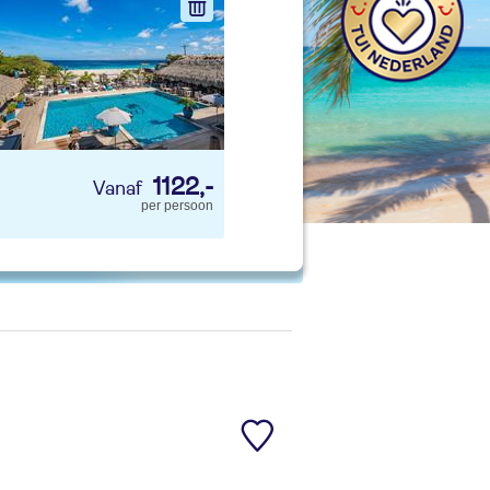
nd jouw ideale vakantie
Zoeken
1122,-
per persoon
 account