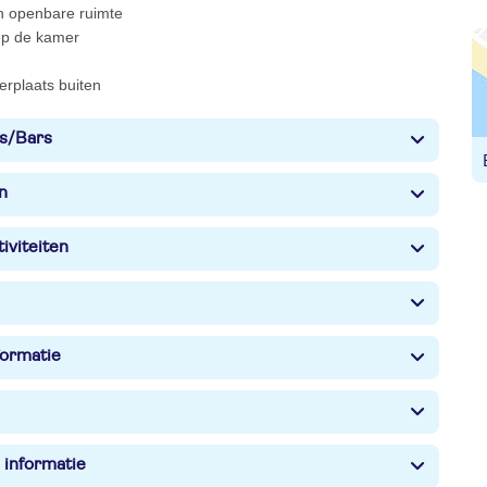
 in openbare ruimte
 op de kamer
erplaats buiten
s/Bars
n
iviteiten
formatie
 informatie