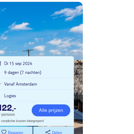
Di 15 sep 2026
9 dagen (7 nachten)
Vanaf Amsterdam
Logies
122
,-
Alle prijzen
r persoon
e verplichte kosten inbegrepen!
Bewaren
Delen