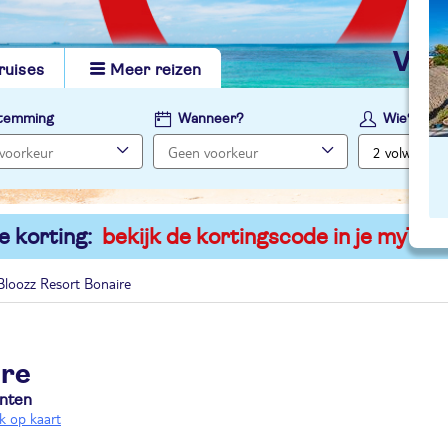
vi
ruises
Meer reizen
temming
Wanneer?
Wie?
e korting:
bekijk de kortingscode in je myTUI
Bloozz Resort Bonaire
ire
nten
jk op kaart