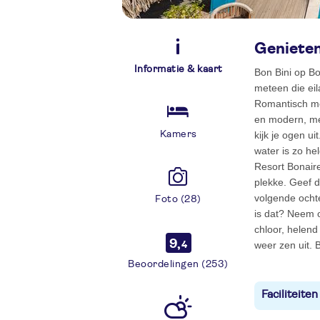
Genieten
Informatie & kaart
Bon Bini op Bon
meteen die eil
Romantisch met
en modern, me
Kamers
kijk je ogen ui
water is zo hel
Resort Bonaire
plekke. Geef d
volgende ochte
Foto (28)
is dat? Neem 
chloor, helend
9,
weer zen uit.
4
Beoordelingen (253)
Faciliteiten