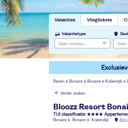
Vakanties
Vliegtickets
C
Vakantietype
Bes
Exclusiev
Reizen
Bonaire
Bonaire
Kralendijk
Verder zoeken
Bloozz Resort Bona
TUI classificatie
Apparteme
Bonaire
Bonaire
Kralendijk
Beki