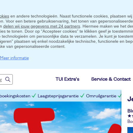
okies
en andere technologieën. Naast functionele cookies, plaatsen wij
ten. Voor een betere gebruikservaring, het tonen van gepersonaliseerd
en
delen wij jouw gegevens met 24 partners
. Hiermee maken we het der
s te tonen. Door op “Accepteer cookies” te klikken geef je toestemmin
technologieën om persoonlijke data te verzamelen. Je kunt je toestem
eigeren” plaatsen wij enkel noodzakelijke technische, functionele en bep
ake van gepersonaliseerde content.
Meer informatie
TUI Extra's
Service & Contact
 boekingskosten
Laagsteprijsgarantie
Omruilgarantie
Slim
J
Bl
Bo