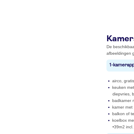
Kamer
De beschikbaa
afbeeldingen g
1-kamerapp
airco, gratis
keuken met 
diepvries, 
badkamer m
kamer met 
balkon of te
koelbox me
•39m2 incl.