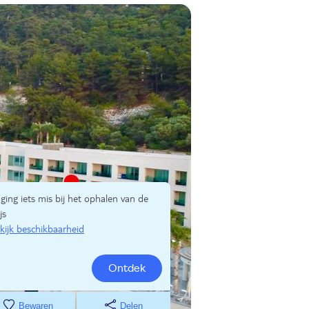
 ging iets mis bij het ophalen van de
js
kijk beschikbaarheid
Ontdek
Bewaren
Delen