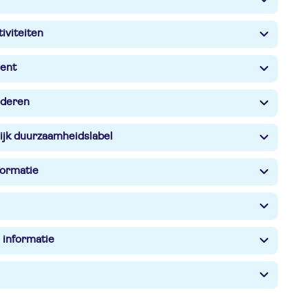
iviteiten
ent
nderen
ijk duurzaamheidslabel
formatie
 informatie