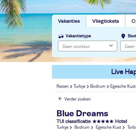
Vakanties
Vliegtickets
C
Vakantietype
Bes
Live Hap
Reizen
Turkije
Bodrum
Egeïsche Kust
Verder zoeken
Blue Dreams
TUI classificatie
Hotel
Turkije
Bodrum
Egeïsche Kust
Torb