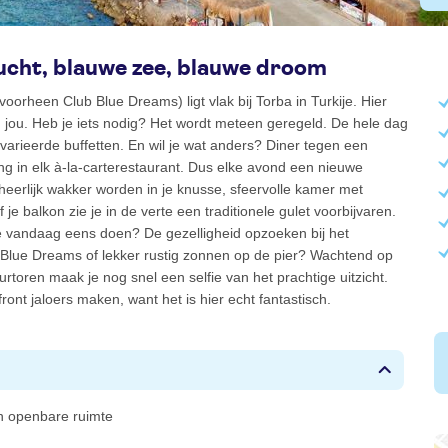
ucht, blauwe zee, blauwe droom
oorheen Club Blue Dreams) ligt vlak bij Torba in Turkije. Hier
m jou. Heb je iets nodig? Het wordt meteen geregeld. De hele dag
varieerde buffetten. En wil je wat anders? Diner tegen een
ling in elk à-la-carterestaurant. Dus elke avond een nieuwe
heerlijk wakker worden in je knusse, sfeervolle kamer met
 je balkon zie je in de verte een traditionele gulet voorbijvaren.
e vandaag eens doen? De gezelligheid opzoeken bij het
lue Dreams of lekker rustig zonnen op de pier? Wachtend op
vuurtoren maak je nog snel een selfie van het prachtige uitzicht.
ront jaloers maken, want het is hier echt fantastisch.
 in openbare ruimte