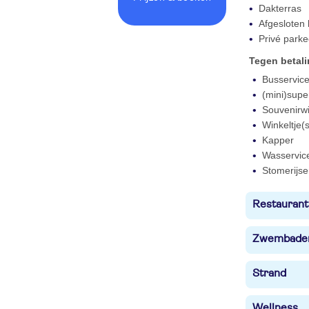
Dakterras
Afgesloten
Privé parke
Tegen betal
Busservic
(mini)supe
Souvenirwi
Winkeltje(s
Kapper
Wasservic
Stomerijse
Restaurant
Zwembade
Strand
Wellness