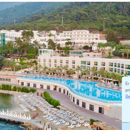
Er
pri
Be