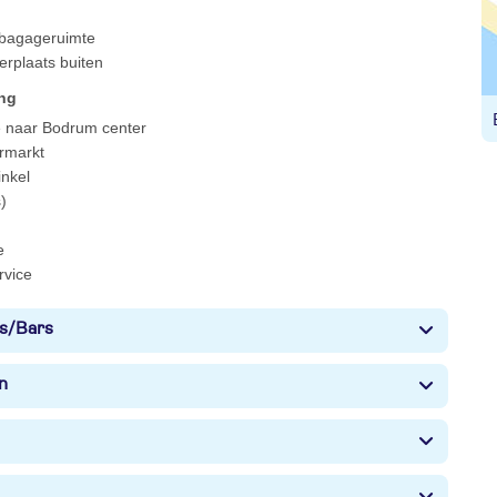
 bagageruimte
erplaats buiten
ing
e naar Bodrum center
rmarkt
nkel
)
e
rvice
s/Bars
n