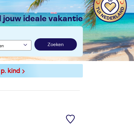
nd jouw ideale vakantie
Zoeken
 p. kind