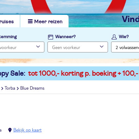
vi
ruises
Meer reizen
temming
Wanneer?
Wie?
py Sale:
tot 1000,- korting p. boeking + 100,-
Torba
Blue Dreams
a
Bekijk op kaart