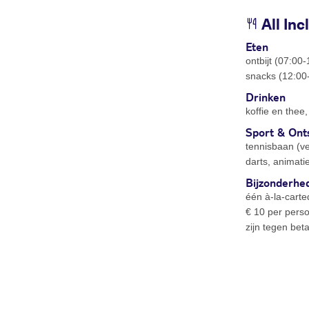
All Inc
Eten
ontbijt (07:00
snacks (12:00-
Drinken
koffie en thee
Sport & Ont
tennisbaan (ve
darts, animat
Bijzonderhe
één à-la-carte
€ 10 per perso
zijn tegen beta