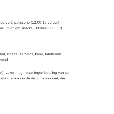
00 uur), patisserie (12:00-16:30 uur),
uur), midnight snacks (00:00-03:00 uur)
al, fitness, aerobics, kano, tafeltennis,
ombad
ten), vaker mag, maar tegen betaling van ca.
tis drankjes in de disco helaas niet, die