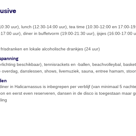
lusive
-10:30 uur), lunch (12:30-14:00 uur), tea time (10:30-12:00 en 17:00-19:
17:00 uur), diner in buffetvorm (19:00-21:30 uur), ijsjes (16:00-17:00 
, frisdranken en lokale alcoholische drankjes (24 uur)
spanning
rlichting beschikbaar), tennisrackets en -ballen, beachvolleybal, basketb
ie overdag, danslessen, shows, livemuziek, sauna, entree hamam, sto
den
diner in Halicarnassus is inbegrepen per verblijf (van minimaal 5 nach
on en eerst even reserveren, dansen in de disco is toegestaan maar gra
ling