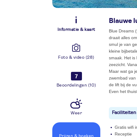
Blauwe l
Informatie & kaart
Blue Dreams (v
draait alles o
smul je van ge
kleine bijbeta
Foto & video (28)
smaak. Het is 
zeezicht. Vanaf
Maar wat ga j
7
zwembad van B
de lift bij de 
Beoordelingen (10)
Even het thuisf
Faciliteiten
Weer
Gratis wifi
Receptie
Prijzen
& boeken