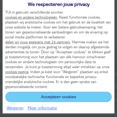
Geniet van een heerlijke cocktail
We respecteren jouw privacy
TUI.nl gebruikt verschillende soorten
Op korte afstand van het centrum van Mindelo vind je hotel Blue
cookies en andere technologieën
. Naast functionele cookies,
Marlin. ’s Ochtends je dag starten met een versgebakken eitje? Dat
plaatsen wij analytische cookies om het gebruik en de kwaliteit van
kan! Een klein maar fijn zwembad om de nodige baantjes te
onze website te meten. Voor een betere gebruikservaring, het
zwemmen en heerlijke loungebedjes om even bij te komen. Én
tonen van gepersonaliseerde aanbiedingen en om de ervaring op
binnen een paar minuten sta je midden in het centrum van Mindelo.
social media platformen te verbeteren
Perfecte locatie voor jouw verblijf op São Vincente.
delen wij jouw gegevens met 24 partners
. Hiermee maken we het
derden mogelijk om jouw gedrag te volgen en daarop afgestemde
advertenties te tonen. Door op “Accepteer cookies” te klikken geef
Ligging
je toestemming voor het plaatsen van alle hiervoor omschreven
cookies en andere technologieën om persoonlijke data te
verzamelen. Je kunt je toestemming altijd weer intrekken op onze
Faciliteiten
cookies pagina
. Indien je kiest voor “Weigeren” plaatsen wij enkel
noodzakelijke technische, functionele en beperkte privacy-
Restaurants/Bars
vriendelijke analytische cookies. Er is dan geen sprake van
gepersonaliseerde content.
Zwembaden
Accepteer cookies
Strand
Weigeren
Meer informatie