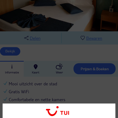
Delen
Bewaren
Bekijk
Prijzen & Boeken
Informatie
Kaart
Weer
Mooi uitzicht over de stad
Gratis WiFi
Comfortabele en nette kamers
Relaxen aan het zwembad
Centrale ligging