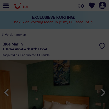
EXCLUSIEVE KORTING:
bekijk de kortingscode in je myTUI account
Verder zoeken
Blue Marlin
TUI classificatie
Hotel
Kaapverdië
Sao Vicente
Mindelo