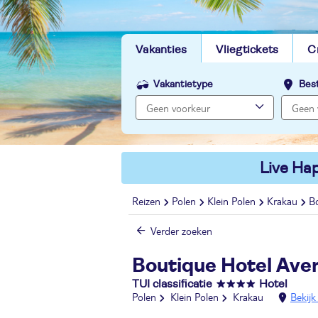
Vakanties
Vliegtickets
C
Vakantietype
Bes
Live Hap
Reizen
Polen
Klein Polen
Krakau
B
Verder zoeken
Boutique Hotel Ave
TUI classificatie
Hotel
Polen
Klein Polen
Krakau
Bekijk