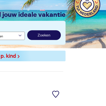
nd jouw ideale vakantie
Zoeken
 p. kind