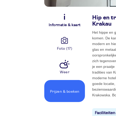
Hip en tr
Krakau
Informatie & kaart
Het hippe en g
komen. De kame
modern en hier
Foto (17)
glas en metaa
oorspronkelij
zich tegenover 
je een praatj
tradities van 
Weer
moderne hotelk
goede locatie,
bezienswaardi
Prijzen
& boeken
Krakowska. Boek
Faciliteiten