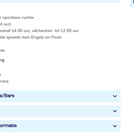
 in openbare ruimte
4 uur)
vanaf 14:00 uur, uitchecken: tot 12:00 uur
ptie spreekt men Engels en Pools
mte
ing
e
rvice
s/Bars
formatie