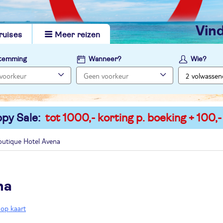
vi
ruises
Meer reizen
temming
Wanneer?
Wie?
py Sale:
tot 1000,- korting p. boeking + 100,-
outique Hotel Avena
na
 op kaart