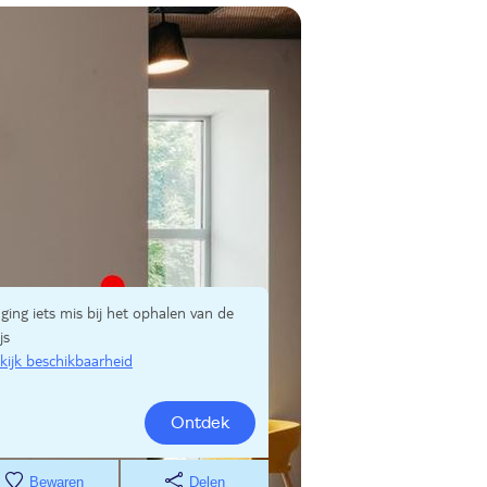
 ging iets mis bij het ophalen van de
js
kijk beschikbaarheid
Ontdek
Bewaren
Delen