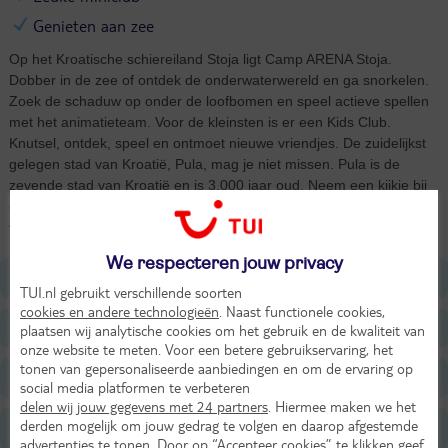
Genieten aan zee
Op het Kroatische schiereiland Stoja ligt Camp ARENA Stoja.
Dobber in de zee of ontdek de onderwaterwereld en ga snorkelen.
Zoek de schaduw op onder de loofbomen en speel actieve spellen
met het animatieteam. Voor de kleinsten is er een Kids Club.
Knutsel, ontdek, speel en ontmoet nieuwe vriendjes. De zuidelijkst
gelegen stad van Kroatië, Pula, mag je niet missen. Pula is de
zevende stad van Kroatië en is 3.000 jaar oud. Neem een kijkje bij
de Tempen van Augustus, het Amfitheather van Pula en de Boog
van Sergii. Geniet van de dit prachtige schiereiland en de natuur.
We respecteren jouw privacy
Ligging
TUI.nl gebruikt verschillende soorten
cookies en andere technologieën
. Naast functionele cookies,
Faciliteiten
plaatsen wij analytische cookies om het gebruik en de kwaliteit van
onze website te meten. Voor een betere gebruikservaring, het
tonen van gepersonaliseerde aanbiedingen en om de ervaring op
Restaurants/Bars
social media platformen te verbeteren
delen wij jouw gegevens met 24 partners
. Hiermee maken we het
derden mogelijk om jouw gedrag te volgen en daarop afgestemde
Strand
advertenties te tonen. Door op “Accepteer cookies” te klikken geef