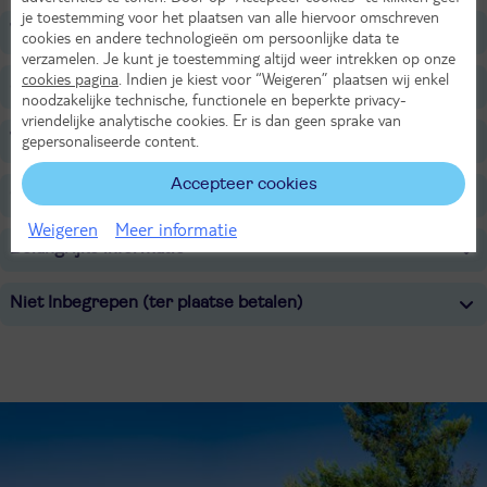
je toestemming voor het plaatsen van alle hiervoor omschreven
Wellness
cookies en andere technologieën om persoonlijke data te
verzamelen. Je kunt je toestemming altijd weer intrekken op onze
cookies pagina
. Indien je kiest voor “Weigeren” plaatsen wij enkel
Sport & Activiteiten
noodzakelijke technische, functionele en beperkte privacy-
vriendelijke analytische cookies. Er is dan geen sprake van
Voor de kinderen
gepersonaliseerde content.
Accepteer cookies
Overige informatie
Weigeren
Meer informatie
Belangrijke informatie
Niet Inbegrepen (ter plaatse betalen)