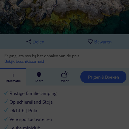
Delen
Bewaren
Er ging iets mis bij het ophalen van de prijs
Bekijk beschikbaarheid
Prijzen & Boeken
Informatie
Kaart
Weer
Rustige familiecamping
Op schiereiland Stoja
Dicht bij Pula
Vele sportactiviteiten
Leuke miniclub