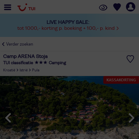
LIVE HAPPY SALE:
tot 1000,- korting p. boeking + 100,- p. kind
Verder zoeken
Camp ARENA Stoja
TUI classificatie
Camping
Kroatië
Istrië
Pula
KASSAKORTING