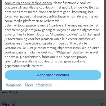
cookies en andere technologieën
. Naast functionele cookies,
Onafhankelijk duurzaamheidslabel
plaatsen wij analytische cookies om het gebruik en de kwaliteit van
onze website te meten. Voor een betere gebruikservaring, het
Zoek je een aangenaam hotel met een geweldige locatie, dan ben
tonen van gepersonaliseerde aanbiedingen en om de ervaring op
je bij Centro hotel Kurfürstendamm aan het juiste adres! Je verblijft
social media platformen te verbeteren
in een fijne kamer dat van alle gemakken voorzien is. Na een
delen wij jouw gegevens met 24 partners
. Hiermee maken we het
heerlijke nachtrust is er tijd voor een uitgebreid ontbijt. Als je de
derden mogelijk om jouw gedrag te volgen en daarop afgestemde
deur uit wandelt ligt de wereldstad Berlijn aan je voeten! Het hotel
advertenties te tonen. Door op “Accepteer cookies” te klikken geef
ligt tussen de metrostations Wittenbergplatz en Nollendorfplatz,
je toestemming voor het plaatsen van alle hiervoor omschreven
allebei op vijf minuten lopen. Als je naar West-Berlijn reist dan kies
cookies en andere technologieën om persoonlijke data te
je voor Wittenbergplatz, voor Oost-Berlijn reis je het snelst via
verzamelen. Je kunt je toestemming altijd weer intrekken op onze
cookies pagina
. Indien je kiest voor “Weigeren” plaatsen wij enkel
Nollendorfplatz. Vanaf Wittenbergplatz wandel je zo de
noodzakelijke technische, functionele en beperkte privacy-
Kurfürstendamm op en shop je uitgebreid in het KaDeWe. Vanaf
vriendelijke analytische cookies. Er is dan geen sprake van
Nollenbergplatz reis je in nog geen tien minuten naar Stadtmitte
gepersonaliseerde content.
met o.a. de Gendarmenmarkt en Unter den Linden dichtbij, bus
M29 is een leuk alternatief voor de metro. Deze bus rijdt een mooie
Accepteer cookies
route en brengt je onder andere bij Checkpoint Charlie en rijdt
verder naar de hippe wijken Kreuzberg en Neukolln. Kortom, Centro
Weigeren
Meer informatie
hotel Kurfürstendamm is een ideaal uitgangspunt voor jouw bezoek
aan Berlijn.
Ligging