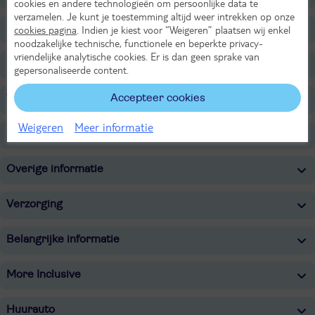
cookies en andere technologieën om persoonlijke data te
verzamelen. Je kunt je toestemming altijd weer intrekken op onze
Faciliteiten
cookies pagina
. Indien je kiest voor “Weigeren” plaatsen wij enkel
noodzakelijke technische, functionele en beperkte privacy-
vriendelijke analytische cookies. Er is dan geen sprake van
Restaurants/Bars
gepersonaliseerde content.
Accepteer cookies
Voor de kinderen
Weigeren
Meer informatie
Onafhankelijk duurzaamheidslabel
Overige informatie
Verzorging
Belangrijke informatie
More Inclusive
Huurauto