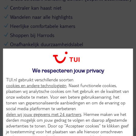
Centraler kan haast niet
Wandelen naar alle highlights
Heerlijke comfortabele kamers
Shoppen bij Harrods
Onafhankelijk duurzaamheidslabel
Hoe centraal wil je het hebben? Citadines Trafalgar Square ligt op
loopafstand van vele highlights. Niet alleen van Trafalgar Square,
The National Gallery en de Westminster Abbey, maar ook Covent
We respecteren jouw privacy
Garden, Soho, Piccadilly Circus, Oxford Street en St. James Park
TUI.nl gebruikt verschillende soorten
zijn heel dichtbij. Vergeet niet de kerk van St. Martins in the Fields,
cookies en andere technologieën
. Naast functionele cookies,
hier worden regelmatig concerten gegeven. Dat mag je niet missen.
plaatsen wij analytische cookies om het gebruik en de kwaliteit van
Nog even shoppen bij Harrods en je dag kan niet meer stuk. Na
onze website te meten. Voor een betere gebruikservaring, het
een drukke dag laat je je culinair verwennen in het restaurant van
tonen van gepersonaliseerde aanbiedingen en om de ervaring op
Citadines Trafalgar Square en maak je je op voor een heerlijke
social media platformen te verbeteren
nachtrust want morgen wacht er weer een nieuwe dag in het
delen wij jouw gegevens met 24 partners
. Hiermee maken we het
prachtige Londen.
derden mogelijk om jouw gedrag te volgen en daarop afgestemde
advertenties te tonen. Door op “Accepteer cookies” te klikken geef
je toestemming voor het plaatsen van alle hiervoor omschreven
Ligging