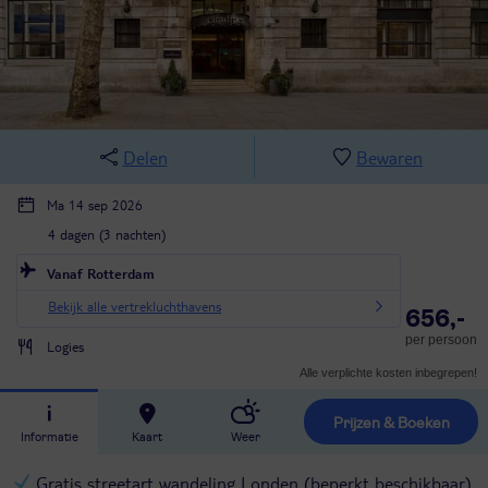
Delen
Bewaren
Ma 14 sep 2026
4 dagen (3 nachten)
Vanaf Rotterdam
Bekijk alle vertrekluchthavens
656,-
per persoon
Logies
Alle verplichte kosten inbegrepen!
Prijzen & Boeken
Informatie
Kaart
Weer
Gratis streetart wandeling Londen (beperkt beschikbaar)