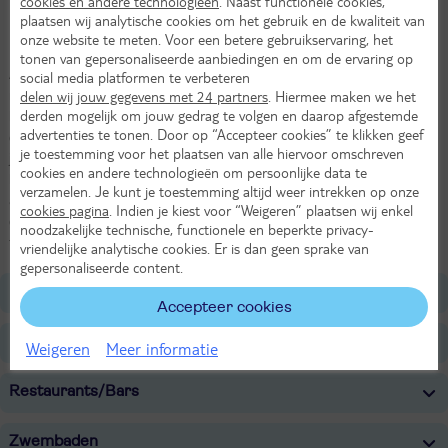
cookies en andere technologieën
. Naast functionele cookies,
Proef de lokale keuken
plaatsen wij analytische cookies om het gebruik en de kwaliteit van
onze website te meten. Voor een betere gebruikservaring, het
Met drie zwembaden en de Egeïsche Zee dichtbij is Club Resort
tonen van gepersonaliseerde aanbiedingen en om de ervaring op
Atlantis in Seferihisar de ideale plek voor ontspanning. Begin je dag
social media platformen te verbeteren
met een ontbijt aan zee, neem een duik in het zwembad of relax op
delen wij jouw gegevens met 24 partners
. Hiermee maken we het
derden mogelijk om jouw gedrag te volgen en daarop afgestemde
het privéstrand. In de restaurants proef je de beste Turkse
advertenties te tonen. Door op “Accepteer cookies” te klikken geef
gerechten, van verse vis tot smaakvolle mezze, en ’s avonds geniet
je toestemming voor het plaatsen van alle hiervoor omschreven
je met een cocktail van de zonsondergang. Op korte afstand ligt het
cookies en andere technologieën om persoonlijke data te
historische Seferihisar, waar je markten, smalle straatjes en
verzamelen. Je kunt je toestemming altijd weer intrekken op onze
authentieke restaurantjes ontdekt. Je comfortabele kamer biedt alle
cookies pagina
. Indien je kiest voor “Weigeren” plaatsen wij enkel
gemakken, en dankzij de All Inclusive formule hoef je nergens aan
noodzakelijke technische, functionele en beperkte privacy-
te denken.
vriendelijke analytische cookies. Er is dan geen sprake van
gepersonaliseerde content.
Ligging
Accepteer cookies
Faciliteiten
Weigeren
Meer informatie
Restaurants/Bars
Zwembaden