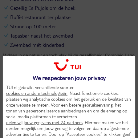
Gezellig Es Pujols om de hoek
Buffetrestaurant ter plaatse
Strand op 100 meter
Tapasbar naast het zwembad
Zwembad mét kinderbad
Midden in de natuur en toch vlak bij de gezelligheid: Complejo Lago
Playa op Formentera heeft het allebei. Omringd door pijnbomen en
sabinas wandel je in een paar stappen naar het prachtige strand
van Sa Roqueta, terwijl het levendige Es Pujols om de hoek ligt. Het
We respecteren jouw privacy
complex bestaat uit verschillende gebouwen: van hotel en hostal tot
TUI.nl gebruikt verschillende soorten
bungalows en appartementen, dus er is altijd een verblijf dat bij je
cookies en andere technologieën
. Naast functionele cookies,
past. Ontspannen doe je aan het zwembad, met aparte zones voor
plaatsen wij analytische cookies om het gebruik en de kwaliteit van
volwassenen en kinderen, plus een speeltuin voor de kleintjes. In
onze website te meten. Voor een betere gebruikservaring, het
het buffetrestaurant smul je van allerlei lekkers, en bij de tapasbar
tonen van gepersonaliseerde aanbiedingen en om de ervaring op
naast het zwembad proef je echte Spaanse hapjes met een zomers
social media platformen te verbeteren
tintje. Dankzij de ligging in natuurpark Las Salinas is Complejo Lago
delen wij jouw gegevens met 24 partners
. Hiermee maken we het
Playa dé plek om te genieten van zon, zee en de rust van
derden mogelijk om jouw gedrag te volgen en daarop afgestemde
Formentera.
advertenties te tonen. Door op “Accepteer cookies” te klikken geef