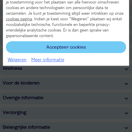
je toestemming voor het plaatsen van alle hiervoor omschreven
cookies en andere technologieën om persoonlijke data te
Ligging
verzamelen. Je kunt je toestemming altijd weer intrekken op onze
cookies pagina
. Indien je kiest voor “Weigeren” plaatsen wij enkel
noodzakelijke technische, functionele en beperkte privacy-
Faciliteiten
vriendelijke analytische cookies. Er is dan geen sprake van
gepersonaliseerde content.
Restaurants/Bars
Accepteer cookies
Zwembaden
Weigeren
Meer informatie
Wellness
Voor de kinderen
Overige informatie
Verzorging
Belangrijke informatie