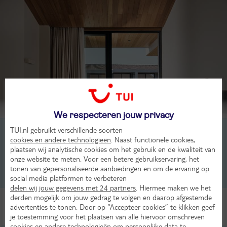
Beoordeling van 16 TUI-gasten
We respecteren jouw privacy
TUI.nl gebruikt verschillende soorten
2-persoonskamer, upper floor suite, 2-2 pers
cookies en andere technologieën
. Naast functionele cookies,
plaatsen wij analytische cookies om het gebruik en de kwaliteit van
2-persoonskamer, superior suite gedeeld zwembad, 2-2
pers
onze website te meten. Voor een betere gebruikservaring, het
tonen van gepersonaliseerde aanbiedingen en om de ervaring op
2-persoonskamer, upper floor junior suite, 2-2 pers
social media platformen te verbeteren
delen wij jouw gegevens met 24 partners
. Hiermee maken we het
derden mogelijk om jouw gedrag te volgen en daarop afgestemde
Alle Kamers
advertenties te tonen. Door op “Accepteer cookies” te klikken geef
je toestemming voor het plaatsen van alle hiervoor omschreven
cookies en andere technologieën om persoonlijke data te