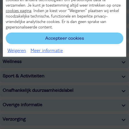
Ligging
verzamelen. Je kunt je toestemming altijd weer intrekken op onze
cookies pagina
. Indien je kiest voor “Weigeren” plaatsen wij enkel
noodzakelijke technische, functionele en beperkte privacy-
Faciliteiten
vriendelijke analytische cookies. Er is dan geen sprake van
gepersonaliseerde content.
Restaurants/Bars
Accepteer cookies
Zwembaden
Weigeren
Meer informatie
Wellness
Sport & Activiteiten
Onafhankelijk duurzaamheidslabel
Overige informatie
Verzorging