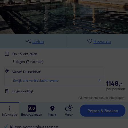
Delen
Bewaren
Do 15 okt 2026
8 dagen (7 nachten)
Vanaf Dusseldorf
Bekijk alle vertrekluchthavens
1148,-
per persoon
Logies ontbijt
Alle verplichte kosten inbegrepen!
9,6
Prijzen & Boeken
Informatie
Beoordelingen
Kaart
Weer
Alleen voor volwassenen