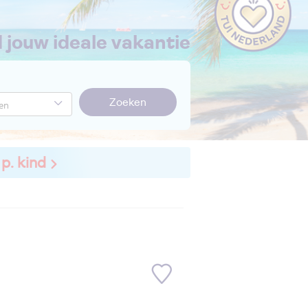
nd jouw ideale vakantie
Zoeken
 p. kind