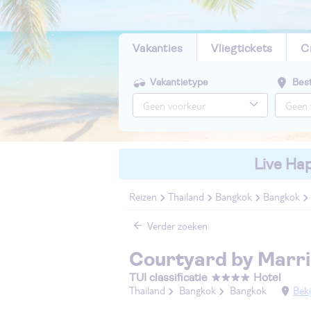
Vakanties
Vliegtickets
C
Vakantietype
Bes
Live Hap
Reizen
Thailand
Bangkok
Bangkok
Verder zoeken
Courtyard by Marr
TUI classificatie
Hotel
Thailand
Bangkok
Bangkok
Beki