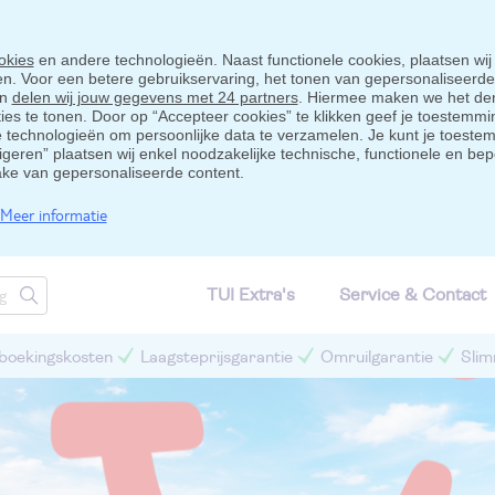
okies
en andere technologieën. Naast functionele cookies, plaatsen wij
ten. Voor een betere gebruikservaring, het tonen van gepersonaliseerd
en
delen wij jouw gegevens met 24 partners
. Hiermee maken we het der
s te tonen. Door op “Accepteer cookies” te klikken geef je toestemmin
technologieën om persoonlijke data te verzamelen. Je kunt je toestem
eigeren” plaatsen wij enkel noodzakelijke technische, functionele en bep
ake van gepersonaliseerde content.
Meer informatie
TUI Extra's
Service & Contact
 boekingskosten
Laagsteprijsgarantie
Omruilgarantie
Slim