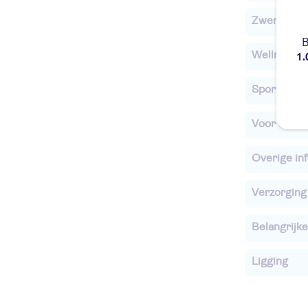
Zwembade
B
1.
Wellness
Sport & Act
Voor de ki
Overige in
Verzorging
Belangrijke
Ligging