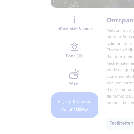
Ontspan
Informatie & kaart
Midden in de 
Marriott Bangko
actie om de ho
Skytrain of bi
Foto (11)
dan ben je hie
Michelinsterre
ontdekkingen pl
sterrencomfort
aan wat extra 
Weer
dag helemaal a
de MoMo Bar. B
Prijzen
& boeken
bedoeld is: en
1324,-
vanaf
Faciliteiten