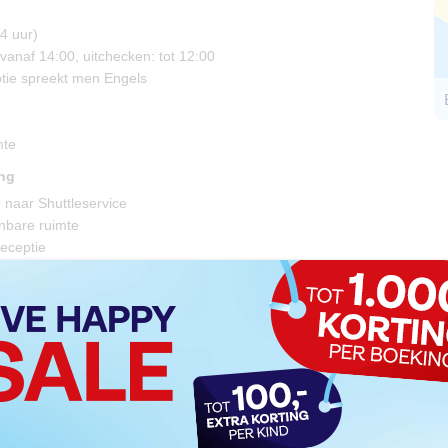
4 uur)
vanaf 14:00, uitchecken: tot 12:00
ptie spreekt men Engels
mte
ing
 naar Shuttleservice
enbare ruimte
 receptie
ce
rmarkt
e
rvice
eiten
agebox
s/Bars