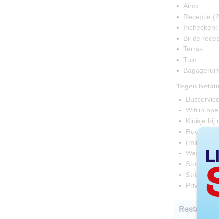
Airco
Receptie (2
Inchecken: 
Bij de rece
Terras
Tuin
Bagagerui
Tegen betal
Busservice
Wifi in op
Kluisje bij
Roomservi
(mini)supe
Wasservic
Stomerijse
Strijkfacilit
Privé gar
Restaurant