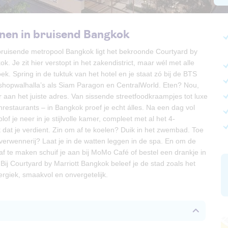
nen in bruisend Bangkok
bruisende metropool Bangkok ligt het bekroonde Courtyard by
k. Je zit hier verstopt in het zakendistrict, maar wél met alle
ek. Spring in de tuktuk van het hotel en je staat zó bij de BTS
j shopwalhalla’s als Siam Paragon en CentralWorld. Eten? Nou,
r aan het juiste adres. Van sissende streetfoodkraampjes tot luxe
nrestaurants – in Bangkok proef je echt álles. Na een dag vol
of je neer in je stijlvolle kamer, compleet met al het 4-
 dat je verdient. Zin om af te koelen? Duik in het zwembad. Toe
verwennerij? Laat je in de watten leggen in de spa. En om de
f te maken schuif je aan bij MoMo Café of bestel een drankje in
ij Courtyard by Marriott Bangkok beleef je de stad zoals het
ergiek, smaakvol en onvergetelijk.