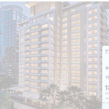
1
pe
All