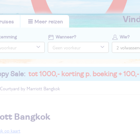
vi
ruises
Meer reizen
temming
Wanneer?
Wie?
py Sale:
tot 1000,- korting p. boeking + 100,-
Courtyard by Marriott Bangkok
iott Bangkok
jk op kaart