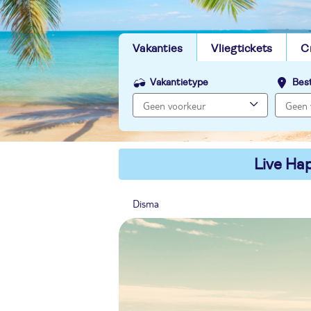
Vakanties
Vliegtickets
C
Vakantietype
Bes
Live Hap
Disma