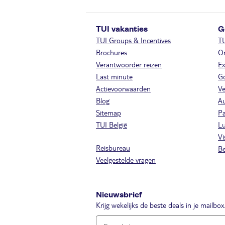
TUI vakanties
G
TUI Groups & Incentives
T
Brochures
On
Verantwoorder reizen
Ex
Last minute
Go
Actievoorwaarden
Ve
Blog
A
Sitemap
Pa
TUI België
Lu
Vi
Reisbureau
Be
Veelgestelde vragen
Nieuwsbrief
Krijg wekelijks de beste deals in je mailbox