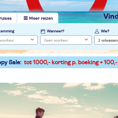
vi
ruises
Meer reizen
temming
Wanneer?
Wie?
py Sale:
tot 1000,- korting p. boeking + 100,-