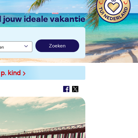
nd jouw ideale vakantie
Zoeken
 p. kind