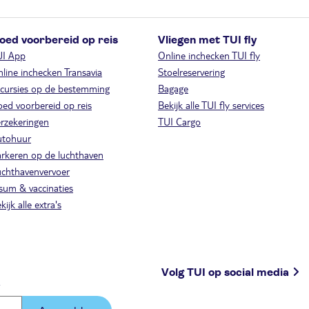
oed voorbereid op reis
Vliegen met TUI fly
UI App
Online inchecken TUI fly
line inchecken Transavia
Stoelreservering
cursies op de bestemming
Bagage
ed voorbereid op reis
Bekijk alle TUI fly services
rzekeringen
TUI Cargo
utohuur
rkeren op de luchthaven
chthavenvervoer
sum & vaccinaties
kijk alle extra's
Volg TUI op social media
.