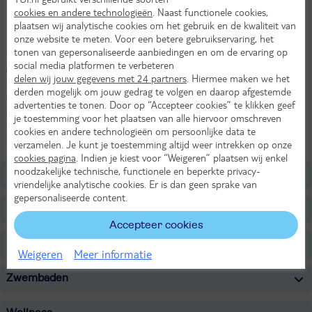
cookies en andere technologieën
. Naast functionele cookies,
Bezoek de watervallen
plaatsen wij analytische cookies om het gebruik en de kwaliteit van
In het hart van Corsica vindt je één van de meest authentieke
onze website te meten. Voor een betere gebruikservaring, het
tonen van gepersonaliseerde aanbiedingen en om de ervaring op
accommodaties van Corsica: E Caselle! Laat je verrassen wanneer
social media platformen te verbeteren
je vanaf de residence naar beneden loopt. Je komt dan uit bij de
delen wij jouw gegevens met 24 partners
. Hiermee maken we het
rivier 'du Vecchio' met helder water waar je in kunt zwemmen. Er is
derden mogelijk om jouw gedrag te volgen en daarop afgestemde
ook een klein strandje waar je na een frisse duik even lekker kunt
advertenties te tonen. Door op “Accepteer cookies” te klikken geef
opdrogen. E Caselle beschikt over een heerlijk zwembad en een
je toestemming voor het plaatsen van alle hiervoor omschreven
restaurant, waar je prima kunt eten. De ruige natuur en de gezellige
cookies en andere technologieën om persoonlijke data te
ambiance zul je niet snel vergeten.
verzamelen. Je kunt je toestemming altijd weer intrekken op onze
cookies pagina
. Indien je kiest voor “Weigeren” plaatsen wij enkel
noodzakelijke technische, functionele en beperkte privacy-
Ligging
vriendelijke analytische cookies. Er is dan geen sprake van
gepersonaliseerde content.
Faciliteiten
Accepteer cookies
Restaurants/Bars
Weigeren
Meer informatie
Zwembaden