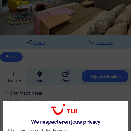
Delen
Bewaren
Bekijk
Prijzen & Boeken
Informatie
Kaart
Weer
Charmant hotel
Lekker relaxen bij het zwembad
Uitzicht op de bergen
Midden in de natuur
We respecteren jouw privacy
Prachtige plek aan de rivier
TUI.nl gebruikt verschillende soorten