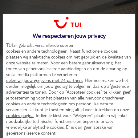
We respecteren jouw privacy
TUI.nl gebruikt verschillende soorten
cookies en andere technologieën
. Naast functionele cookies,
plaatsen wij analytische cookies om het gebruik en de kwaliteit van
Beoordeling van 4 TUI-gasten
onze website te meten. Voor een betere gebruikservaring, het
tonen van gepersonaliseerde aanbiedingen en om de ervaring op
1-kamer appartement, 1-2 pers
social media platformen te verbeteren
delen wij jouw gegevens met 24 partners
. Hiermee maken we het
derden mogelijk om jouw gedrag te volgen en daarop afgestemde
1-kamer appartement, Superior, 1-2 pers
advertenties te tonen. Door op “Accepteer cookies” te klikken geef
je toestemming voor het plaatsen van alle hiervoor omschreven
cookies en andere technologieën om persoonlijke data te
Ligging
verzamelen. Je kunt je toestemming altijd weer intrekken op onze
cookies pagina
. Indien je kiest voor “Weigeren” plaatsen wij enkel
Faciliteiten
noodzakelijke technische, functionele en beperkte privacy-
vriendelijke analytische cookies. Er is dan geen sprake van
gepersonaliseerde content.
Zwembaden