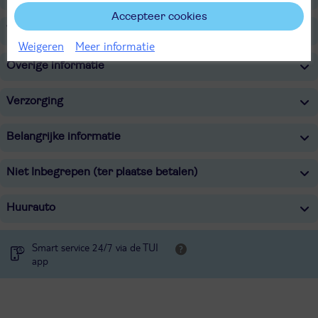
Accepteer cookies
Wellness
Weigeren
Meer informatie
Overige informatie
Verzorging
Belangrijke informatie
Niet Inbegrepen (ter plaatse betalen)
Huurauto
Smart service 24/7 via de TUI
app