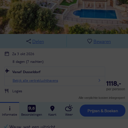
Delen
Bewaren
Za 3 okt 2026
8 dagen (7 nachten)
Vanaf Dusseldorf
Bekijk alle vertrekluchthavens
1118,-
per persoon
Logies
Alle verplichte kosten inbegrepen!
9,6
Prijzen & Boeken
Informatie
Beoordelingen
Kaart
Weer
Wauw, wat een uitzicht