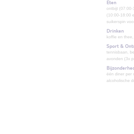
Eten
ontbijt (07:00
(10:00-18:00 e
suikerspin voo
Drinken
koffie en thee,
Sport & Ont
tennisbaan, be
avonden (3x p
Bijzonderhe
één diner per 
alcoholische d