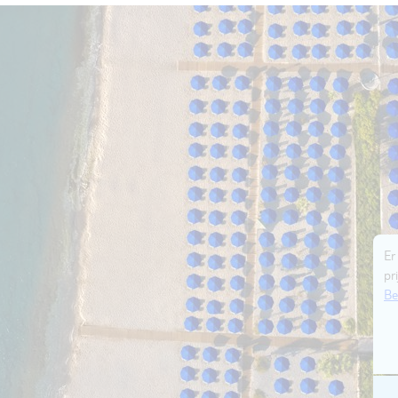
Er
pri
Be