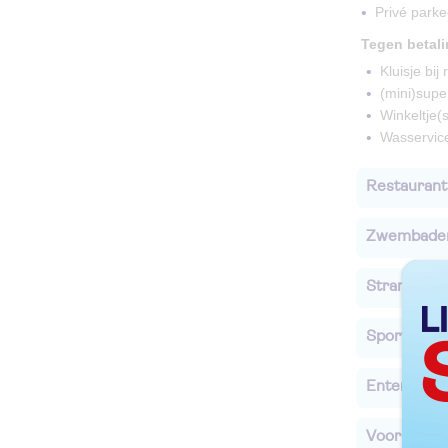
Privé parke
Tegen betal
Kluisje bij
(mini)supe
Winkeltje(s
Wasservic
Restaurant
Zwembade
Strand
Sport & Act
Entertainm
Voor de ki