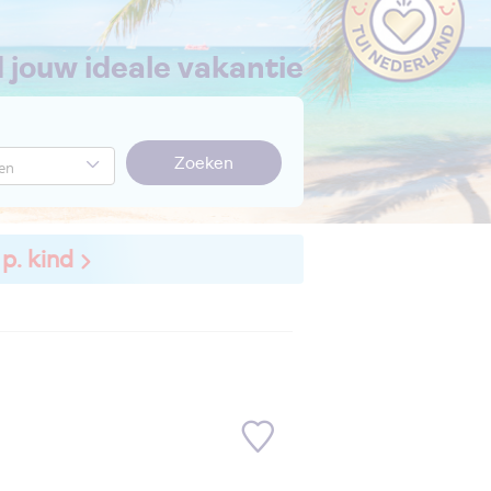
nd jouw ideale vakantie
Zoeken
 p. kind