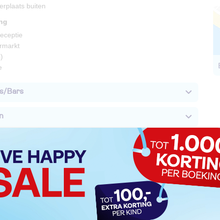
erplaats buiten
ing
 receptie
rmarkt
)
e
s/Bars
n
iviteiten
ent
nderen