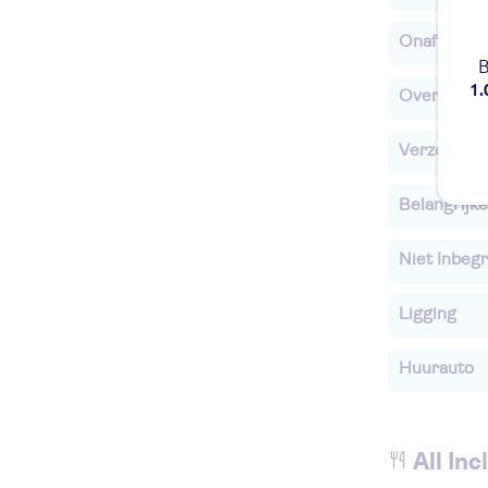
Onafhankel
B
1.
Overige in
Verzorging
Belangrijke
Niet Inbegr
Ligging
Huurauto
All Inc