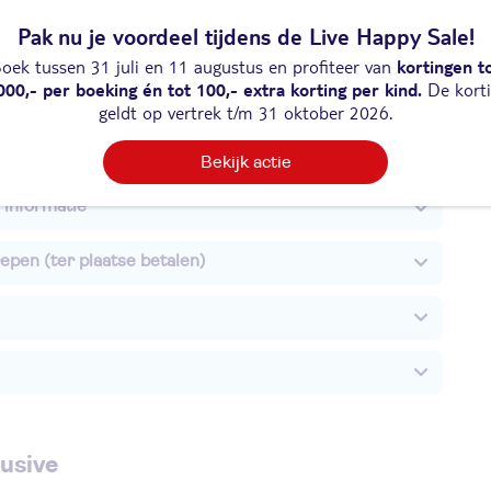
Pak nu je voordeel tijdens de Live Happy Sale!
ijk duurzaamheidslabel
oek tussen 31 juli en 11 augustus en profiteer van
kortingen t
000,- per boeking én tot 100,- extra korting per kind.
De kort
formatie
geldt op vertrek t/m 31 oktober 2026.
Bekijk actie
 informatie
epen (ter plaatse betalen)
lusive