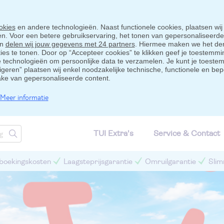
okies
en andere technologieën. Naast functionele cookies, plaatsen wij
ten. Voor een betere gebruikservaring, het tonen van gepersonaliseerd
en
delen wij jouw gegevens met 24 partners
. Hiermee maken we het der
s te tonen. Door op “Accepteer cookies” te klikken geef je toestemmin
technologieën om persoonlijke data te verzamelen. Je kunt je toestem
eigeren” plaatsen wij enkel noodzakelijke technische, functionele en bep
ake van gepersonaliseerde content.
Meer informatie
TUI Extra's
Service & Contact
 boekingskosten
Laagsteprijsgarantie
Omruilgarantie
Slim