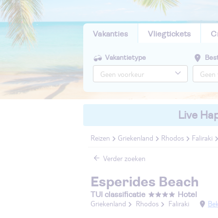
Vakanties
Vliegtickets
C
Vakantietype
Bes
Live Hap
Reizen
Griekenland
Rhodos
Faliraki
Verder zoeken
Esperides Beach
TUI classificatie
Hotel
Griekenland
Rhodos
Faliraki
Bek