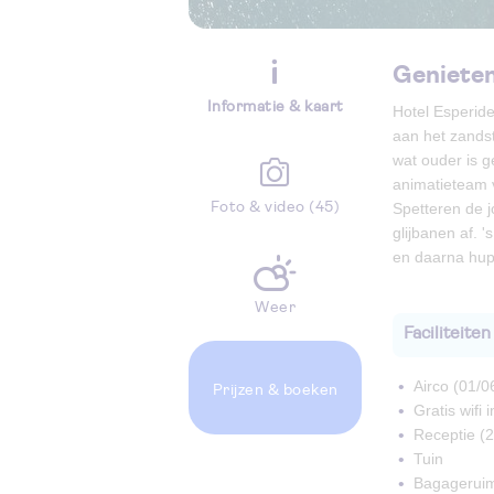
Genieten
Informatie & kaart
Hotel Esperide
aan het zandst
wat ouder is ge
animatieteam v
Foto & video (45)
Spetteren de 
glijbanen af. 
en daarna hup
Weer
Faciliteiten
Airco (01/0
Prijzen
& boeken
Gratis wifi
Receptie (2
Tuin
Bagagerui