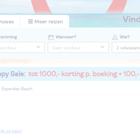
vi
ruises
Meer reizen
temming
Wanneer?
Wie?
py Sale:
tot 1000,- korting p. boeking + 100,-
Esperides Beach
ijk op kaart