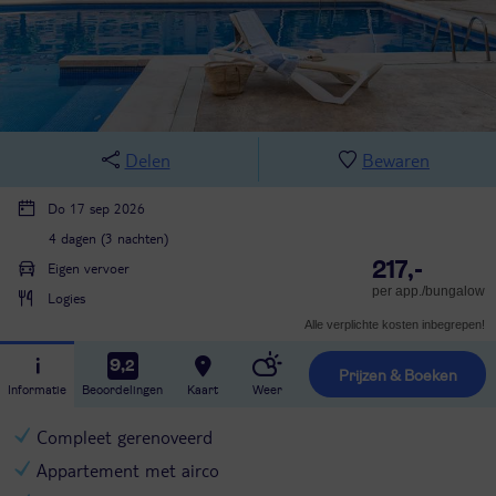
Delen
Bewaren
Do 17 sep 2026
4 dagen (3 nachten)
217,-
Eigen vervoer
per app./bungalow
Logies
Alle verplichte kosten inbegrepen!
9,2
Prijzen & Boeken
Informatie
Beoordelingen
Kaart
Weer
Compleet gerenoveerd
Appartement met airco