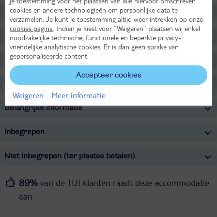
je toestemming voor het plaatsen van alle hiervoor omschreven
cookies en andere technologieën om persoonlijke data te
Sport & Activiteiten
verzamelen. Je kunt je toestemming altijd weer intrekken op onze
cookies pagina
. Indien je kiest voor “Weigeren” plaatsen wij enkel
Voor de kinderen
noodzakelijke technische, functionele en beperkte privacy-
vriendelijke analytische cookies. Er is dan geen sprake van
gepersonaliseerde content.
Overige informatie
Accepteer cookies
Verzorging
Weigeren
Meer informatie
Belangrijke informatie
Inbegrepen
Niet Inbegrepen (ter plaatse betalen)
van de TUI klanten raadt deze accommodatie
89%
aan