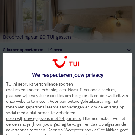
Beoordeling van 29 TUI-gasten
2-kamer appartement, 1-4 pers
3-kamer appartement, 1-6 pers
We respecteren jouw privacy
Ligging
TUI.nl gebruikt verschillende soorten
cookies en andere technologieën
. Naast functionele cookies,
plaatsen wij analytische cookies om het gebruik en de kwaliteit van
Faciliteiten
onze website te meten. Voor een betere gebruikservaring, het
tonen van gepersonaliseerde aanbiedingen en om de ervaring op
Restaurants/Bars
social media platformen te verbeteren
delen wij jouw gegevens met 24 partners
. Hiermee maken we het
derden mogelijk om jouw gedrag te volgen en daarop afgestemde
Zwembaden
advertenties te tonen. Door op “Accepteer cookies” te klikken geef