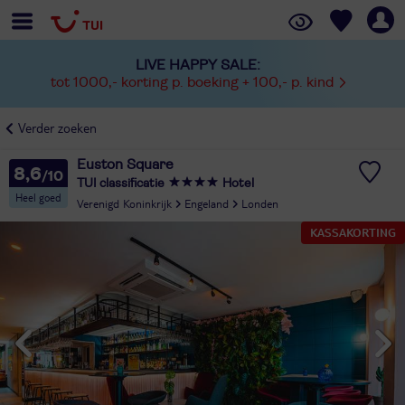
LIVE HAPPY SALE:
tot 1000,- korting p. boeking + 100,- p. kind
Verder zoeken
Euston Square
8,6
TUI classificatie
Hotel
Heel goed
Verenigd Koninkrijk
Engeland
Londen
KASSAKORTING