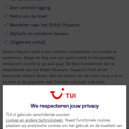
Zeer centrale ligging
Metro om de hoek
Wandelen naar het Britsh Museum
Stijlvolle en moderne kamers
Uitgebreid ontbijt
Euston Square hotel is een perfecte uitvalsbasis om Londen te
verkennen. Begin de dag met een goed ontbijt in het gezellige
restaurant voordat je op pad gaat. Dit fijne boetiekhotel ligt op
loopafstand van het British Museum, Regent's Park en de
beroemde Oxford Street. Met het station om de hoek sta je ook in
no-time in de populaire wijk Camden met haar vele bars,
restaurants en winkels, genoeg voor de dag vertier. Of bekijk
Londen vanuit de London Eye, breng een bezoek aan Buckingham
Palace en wie weet van je een glimp op van de koning. Terug in het
Euston Square hotel praat je nog even na in de gezellig bar voordat
We respecteren jouw privacy
je je bed induikt en plannen maakt voor de volgende dag.
TUI.nl gebruikt verschillende soorten
cookies en andere technologieën
. Naast functionele cookies,
Kamers (2)
plaatsen wij analytische cookies om het gebruik en de kwaliteit van