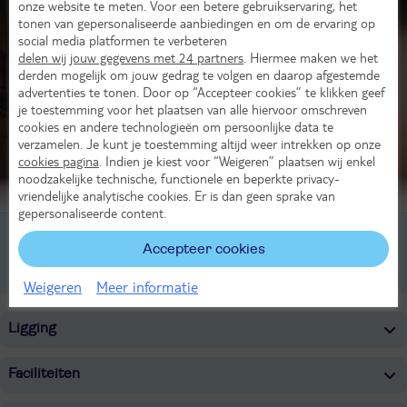
onze website te meten. Voor een betere gebruikservaring, het
tonen van gepersonaliseerde aanbiedingen en om de ervaring op
social media platformen te verbeteren
delen wij jouw gegevens met 24 partners
. Hiermee maken we het
derden mogelijk om jouw gedrag te volgen en daarop afgestemde
advertenties te tonen. Door op “Accepteer cookies” te klikken geef
je toestemming voor het plaatsen van alle hiervoor omschreven
cookies en andere technologieën om persoonlijke data te
verzamelen. Je kunt je toestemming altijd weer intrekken op onze
cookies pagina
. Indien je kiest voor “Weigeren” plaatsen wij enkel
noodzakelijke technische, functionele en beperkte privacy-
Beoordeling van 7 TUI-gasten
vriendelijke analytische cookies. Er is dan geen sprake van
gepersonaliseerde content.
2-persoonskamer, Standard (no window), 2-2 pers
Accepteer cookies
2-persoonskamer, Standard, 2-2 pers
Weigeren
Meer informatie
Ligging
Faciliteiten