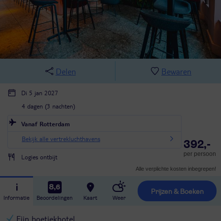
Delen
Bewaren
Di 5 jan 2027
4 dagen (3 nachten)
Vanaf Rotterdam
Bekijk alle vertrekluchthavens
392,-
per persoon
Logies ontbijt
Alle verplichte kosten inbegrepen!
8,6
Prijzen & Boeken
Informatie
Beoordelingen
Kaart
Weer
Fijn boetiekhotel