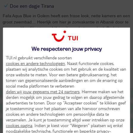
Doe een dagje Tirana
Fafa Aqua Blue in Golem heeft een frisse look, nette kamers en een
groot zwembad… Heerlijk om hier je zonvakantie in Albanië door te
brengen. Vanaf het terras kijk je uit over het zwembad. Op het
tafeltje voor je staan een lekkere snack en een verkoelend drankje.
Even energie opdoen voordat je weer in het zwembad duikt om
baantjes te trekken. Of ga lekker uitbuiken in de zon met een
We respecteren jouw privacy
spannend boek in je hand. Even naar het strand? Wandel de straat
TUI.nl gebruikt verschillende soorten
uit en je bent er. Kijk naar oranje kleurende lucht terwijl de zon
cookies en andere technologieën
. Naast functionele cookies,
onder gaat. Het buffet staat alweer op je te wachten. Kies uit de
plaatsen wij analytische cookies om het gebruik en de kwaliteit van
lekkerste gerechten. Het is All Inclusive genieten, dus na het diner
onze website te meten. Voor een betere gebruikservaring, het
bestel je nog een drankje om de dag af te sluiten.
tonen van gepersonaliseerde aanbiedingen en om de ervaring op
social media platformen te verbeteren
delen wij jouw gegevens met 24 partners
. Hiermee maken we het
Ligging
derden mogelijk om jouw gedrag te volgen en daarop afgestemde
advertenties te tonen. Door op “Accepteer cookies” te klikken geef
Faciliteiten
je toestemming voor het plaatsen van alle hiervoor omschreven
cookies en andere technologieën om persoonlijke data te
verzamelen. Je kunt je toestemming altijd weer intrekken op onze
Restaurants/Bars
cookies pagina
. Indien je kiest voor “Weigeren” plaatsen wij enkel
noodzakelijke technische, functionele en beperkte privacy-