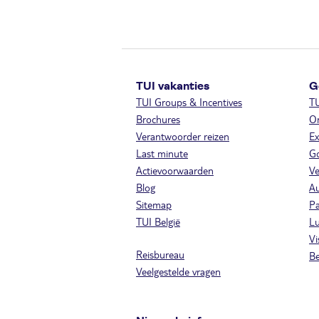
TUI vakanties
G
TUI Groups & Incentives
T
Brochures
On
Verantwoorder reizen
Ex
Last minute
Go
Actievoorwaarden
Ve
Blog
A
Sitemap
Pa
TUI België
Lu
Vi
Reisbureau
Be
Veelgestelde vragen