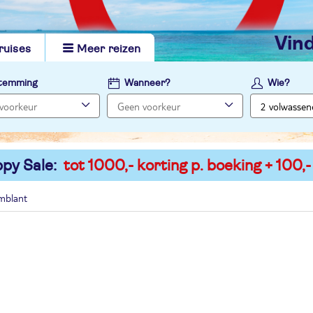
vi
ruises
Meer reizen
temming
Wanneer?
Wie?
py Sale:
tot 1000,- korting p. boeking + 100,-
mblant