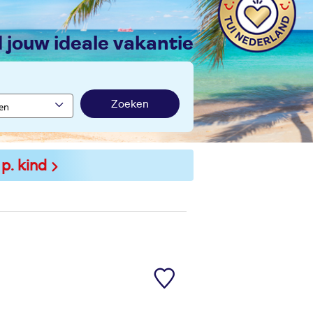
nd jouw ideale vakantie
Zoeken
 p. kind