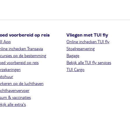
oed voorbereid op reis
Vliegen met TUI fly
UI App
Online inchecken TUI fly
line inchecken Transavia
Stoelreservering
cursies op de bestemming
Bagage
ed voorbereid op reis
Bekijk alle TUI fly services
rzekeringen
TUI Cargo
utohuur
rkeren op de luchthaven
chthavenvervoer
sum & vaccinaties
kijk alle extra's