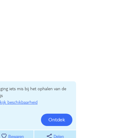
 ging iets mis bij het ophalen van de
js
kijk beschikbaarheid
Ontdek
Bewaren
Delen