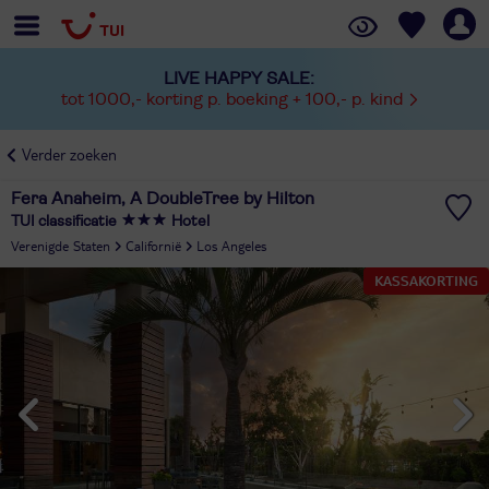
LIVE HAPPY SALE:
tot 1000,- korting p. boeking + 100,- p. kind
Verder zoeken
Fera Anaheim, A DoubleTree by Hilton
TUI classificatie
Hotel
Verenigde Staten
Californië
Los Angeles
KASSAKORTING