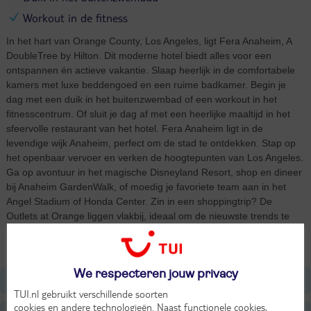
Workout in de fitness
In het hart van Orange County, Los Angeles, ligt Fera Anaheim, A
DoubleTree by Hilton. Dit moderne hotel biedt alles voor een
ontspannen én actieve vakantie. Slaap heerlijk in de comfortabele
kamers met luxe beddengoed en een ruime badkamer. Begin je
dag met een duik in het buitenzwembad of een workout in het
fitnesscentrum. Of sluit je dag af met een heerlijke maaltijd in het
sfeervolle restaurant van het hotel. Fera Anaheim ligt in de
levendige wijk Anaheim, perfect om de stad te ontdekken. Stap op
het openbaar vervoer en verken de hoogtepunten van Los Angeles.
Ga op avontuur in het magische Disneyland Resort, shop en dineer
bij Anaheim GardenWalk, of moedig je favoriete team aan in het
Angel Stadium of Honda Center. Zin in een shoppingtrip? De
Outlets at Orange liggen vlakbij, ideaal om de nieuwste trends te
scoren. Beleef het allemaal in en rondom Fera Anaheim, A
DoubleTree by Hilton, tijdens je stedentrip.
We respecteren jouw privacy
Ligging
TUI.nl gebruikt verschillende soorten
cookies en andere technologieën
. Naast functionele cookies,