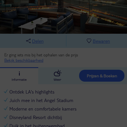
Delen
Bewaren
Er ging iets mis bij het ophalen van de prijs
Bekijk beschikbaarheid
Prijzen & Boeken
Informatie
Weer
Ontdek LA's highlights
Juich mee in het Angel Stadium
Moderne en comfortabele kamers
Disneyland Resort dichtbij
Duik in het buitenzwembad