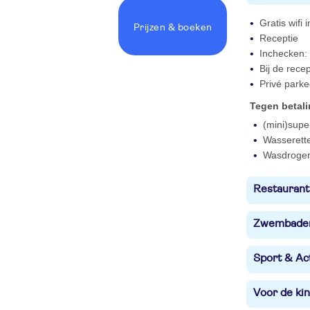
Gratis wifi
Prijzen
& boeken
Receptie
Inchecken: 
Bij de rece
Privé parke
Tegen betal
(mini)supe
Wasserett
Wasdroge
Restaurant
Zwembade
Sport & Act
Voor de ki