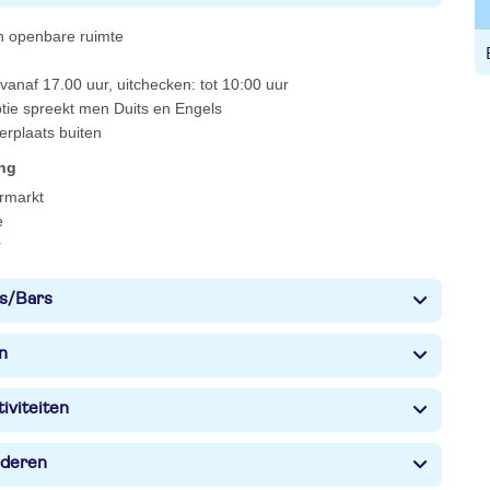
 in openbare ruimte
vanaf 17.00 uur, uitchecken: tot 10:00 uur
ptie spreekt men Duits en Engels
erplaats buiten
ing
rmarkt
e
r
s/Bars
n
iviteiten
nderen