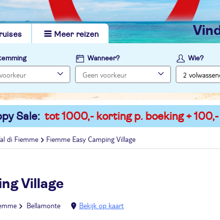
vi
ruises
Meer reizen
temming
Wanneer?
Wie?
py Sale:
tot 1000,- korting p. boeking + 100,-
al di Fiemme
Fiemme Easy Camping Village
g Village
Fiemme
Bellamonte
Bekijk op kaart