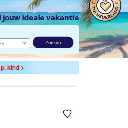
nd jouw ideale vakantie
Zoeken
 p. kind