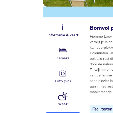
Bomvol p
Informatie & kaart
Fiemme Easy Ca
verblijf je in 
kampeerplekke
Dolomieten. Je
Kamers
ook alle rust 
door de natuur
Terwijl het v
van de famili
speelplezier i
Foto (25)
aan in het re
maakt met de I
Weer
Faciliteiten