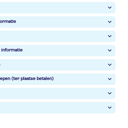
formatie
 informatie
n
epen (ter plaatse betalen)