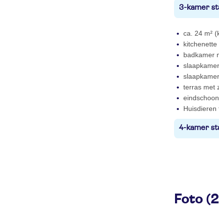
3-kamer st
ca. 24 m² (
kitchenette
badkamer m
slaapkamer
slaapkame
terras met z
eindschoonm
Huisdieren
4-kamer sta
Foto (