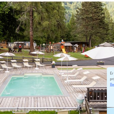
Er
pri
Be