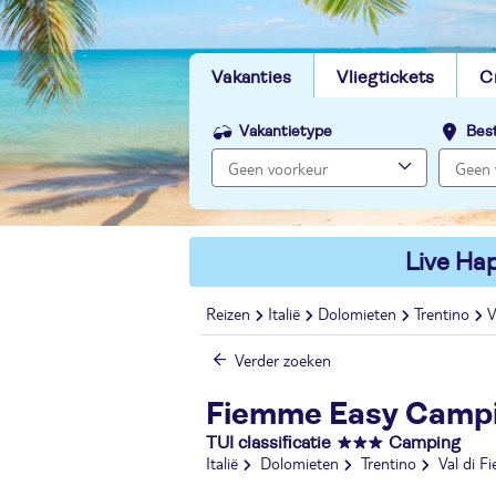
Vakanties
Vliegtickets
C
Vakantietype
Bes
Live Hap
Reizen
Italië
Dolomieten
Trentino
V
Verder zoeken
Fiemme Easy Campin
TUI classificatie
Camping
Italië
Dolomieten
Trentino
Val di 