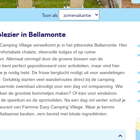
Toon als
lezier in Bellamonte
mping Village verwelkomt je in het pittoreske Bellamonte. Hier
comfortabele chalets, sfeervolle lodges of op ruime
n. Allemaal omringd door de groene bossen van de
 bent perfect gepositioneerd voor activiteiten, maar vind hier
die je nodig hebt. De frisse berglucht nodigt uit voor wandelingen
. Gelukkig starten veel wandelroutes direct bij de camping.
erwarmde zwembad uitnodigt voor een dag vol ontspanning. Wie
e kan de grootste bommetjes maken? Of kies voor eindeloos
n de speeltuin en de sportvelden. Na een dag vol vertier schuif je
staurant van Fiemme Easy Camping Village. Waar je kennis
taliaanse keuken, vers bereid met lokale ingrediënten.