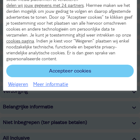
delen wij jouw gegevens met 24 partners
. Hiermee maken we het
derden mogelijk om jouw gedrag te volgen en daarop afgestemde
Sport & Activiteiten
advertenties te tonen. Door op “Accepteer cookies” te klikken geef
je toestemming voor het plaatsen van alle hiervoor omschreven
cookies en andere technologieën om persoonlijke data te
Entertainment
verzamelen. Je kunt je toestemming altijd weer intrekken op onze
cookies pagina
. Indien je kiest voor “Weigeren” plaatsen wij enkel
Voor de kinderen
noodzakelijke technische, functionele en beperkte privacy-
vriendelijke analytische cookies. Er is dan geen sprake van
gepersonaliseerde content.
Onafhankelijk duurzaamheidslabel
Accepteer cookies
Overige informatie
Weigeren
Meer informatie
Verzorging
Belangrijke informatie
Niet Inbegrepen (ter plaatse betalen)
All Inclusive