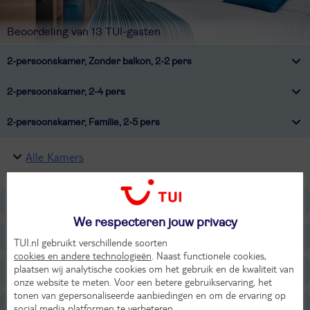
Beoordeling van 13 TUI-gasten
2-persoonskamer, Zonder balkon, 2-2 pers
2-persoonskamer, 2-4 pers
2-persoonskamer, Familie, 2-5 pers
Alle Kamers
Ligging
We respecteren jouw privacy
Faciliteiten
TUI.nl gebruikt verschillende soorten
cookies en andere technologieën
. Naast functionele cookies,
plaatsen wij analytische cookies om het gebruik en de kwaliteit van
Restaurants/Bars
onze website te meten. Voor een betere gebruikservaring, het
tonen van gepersonaliseerde aanbiedingen en om de ervaring op
Zwembaden
social media platformen te verbeteren