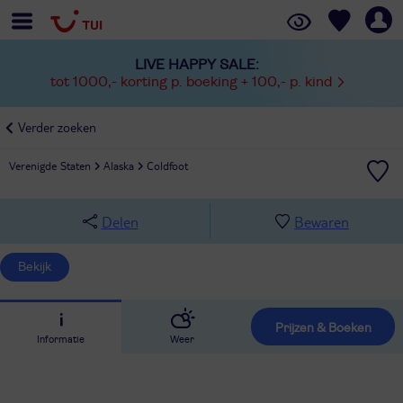
LIVE HAPPY SALE:
tot 1000,- korting p. boeking + 100,- p. kind
Verder zoeken
Verenigde Staten
Alaska
Coldfoot
Delen
Bewaren
Bekijk
Prijzen & Boeken
Informatie
Weer