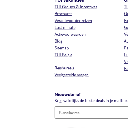
TUI vakanties
G
TUI Groups & Incentives
T
Brochures
On
Verantwoorder reizen
Ex
Last minute
Go
Actievoorwaarden
Ve
Blog
A
Sitemap
Pa
TUI België
Lu
Vi
Reisbureau
Be
Veelgestelde vragen
Nieuwsbrief
Krijg wekelijks de beste deals in je mailbox