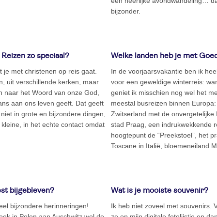
een heerlijke avondwandeling… da
bijzonder.
Reizen zo speciaal?
Welke landen heb je met Goe
at je met christenen op reis gaat.
In de voorjaarsvakantie ben ik hee
 uit verschillende kerken, maar
voor een geweldige winterreis: wa
ren naar het Woord van onze God,
geniet ik misschien nog wel het me
lans aan ons leven geeft. Dat geeft
meestal busreizen binnen Europa: h
niet in grote en bijzondere dingen,
Zwitserland met de onvergetelijke
 kleine, in het echte contact omdat
stad Praag, een indrukwekkende r
hoogtepunt de “Preekstoel”, het p
Toscane in Italië, bloemeneiland
est bijgebleven?
Wat is je mooiste souvenir?
el bijzondere herinneringen!
Ik heb niet zoveel met souvenirs. Vo
oek in Polen aan Auschwitz wel de
ze op mijn digitale fotolijstje en d