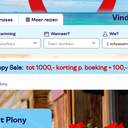
vi
ruises
Meer reizen
temming
Wanneer?
Wie?
py Sale:
tot 1000,- korting p. boeking + 100,-
lony
t Plony