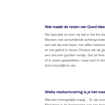
Wat maakt de reizen van Goed Idee 
Het speciale zit voor mij wel in het feit d
Mensen met verschillende achtergronden,
wel met die ene basis: het willen luiste
en het geloof in Jezus Christus die de g
een reis een gouden randje. Dat zit hem 
of in zware gesprekken, maar juist in het
God erbij blijkt te zijn.
Welke reisherinnering is je het me
Wat een onmogelijke vraag… Er zijn zove
Misschien is de herinnering aan ons bez