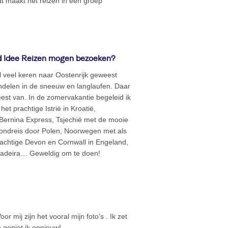
t maakt het reizen in een groep
d Idee Reizen mogen bezoeken?
l veel keren naar Oostenrijk geweest
ndelen in de sneeuw en langlaufen. Daar
est van. In de zomervakantie begeleid ik
et prachtige Istrië in Kroatië,
 Bernina Express, Tsjechië met de mooie
ondreis door Polen, Noorwegen met als
rachtige Devon en Cornwall in Engeland,
 Madeira… Geweldig om te doen!
or mij zijn het vooral mijn foto’s . Ik zet
an geniet ik opnieuw!