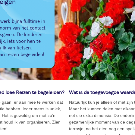
 eigen
werk bijna fulltime in
 enorm van het contact
esgeven. De kinderen
jk, iets voor hen te
ik van fietsen,
an reizen begeleiden!
ed Idee Reizen te begeleiden?
Wat is de toegevoegde waarde
e gaan, er aan mee te werken dat
Natuurlijk kun je alleen of met zij
ie hebben. Ieder mens is uniek,
Maar het kunnen delen met elkaar 
. Het is geweldig om met zo’n
net die extra dimensie. De onderl
t houd ik van organiseren. Zien
gezamenlijke moment van de dagslu
eten!
terrasje, na het eten nog een spel