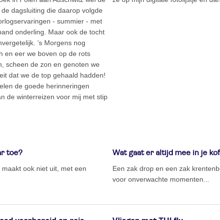
 de dagsluiting die daarop volgde
orlogservaringen - summier - met
band onderling. Maar ook de tocht
vergetelijk. ’s Morgens nog
n en eer we boven op de rots
n, scheen de zon en genoten we
 feit dat we de top gehaald hadden!
itelen de goede herinneringen
 de winterreizen voor mij met stip
ar toe?
Wat gaat er altijd mee in je kof
maakt ook niet uit, met een
Een zak drop en een zak krentenbol
voor onverwachte momenten...