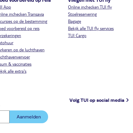
oed voorbereid op reis
Vliegen met TUI fly
UI App
Online inchecken TUI fly
line inchecken Transavia
Stoelreservering
cursies op de bestemming
Bagage
ed voorbereid op reis
Bekijk alle TUI fly services
rzekeringen
TUI Cargo
utohuur
rkeren op de luchthaven
chthavenvervoer
sum & vaccinaties
kijk alle extra's
Volg TUI op social media
.
Aanmelden