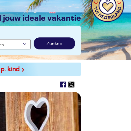
nd jouw ideale vakantie
Zoeken
 p. kind