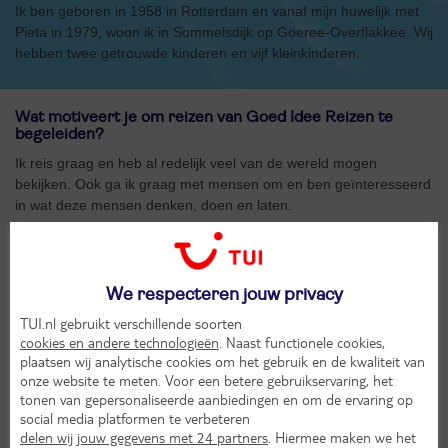
Ik ben geboren in 1958 in Rotterdam en vanaf mijn huwelijk met
Pieta in 1979, woon ik in Sommelsdijk op Goeree-Overflakkee. Wij
hebben twee getrouwde kinderen en vijf kleinkinderen.
Wat motiveert je om reizen van Goed Idee Reizen te
begeleiden?
Ik reis graag en heb al redelijk veel van de wereld mogen
bekijken. Ook ga ik graag met mensen om en ben geïnteresseerd
in wat deze mensen denken, doen en laten.
Wat is de toegevoegde waarde van het reizen in een
groep?
Het samen beleven van de natuur, de gezelligheid in een totale
We respecteren jouw privacy
groep, een stukje veiligheid met elkaar, het onbekende ontdekken
TUI.nl gebruikt verschillende soorten
en als christenen elkaar delen wat ons bezig houdt.
cookies en andere technologieën
. Naast functionele cookies,
plaatsen wij analytische cookies om het gebruik en de kwaliteit van
onze website te meten. Voor een betere gebruikservaring, het
tonen van gepersonaliseerde aanbiedingen en om de ervaring op
Wat maakt de reizen van Goed Idee Reizen zo speciaal?
social media platformen te verbeteren
De verbondenheid als christenen onder elkaar geeft verdieping.
delen wij jouw gegevens met 24 partners
. Hiermee maken we het