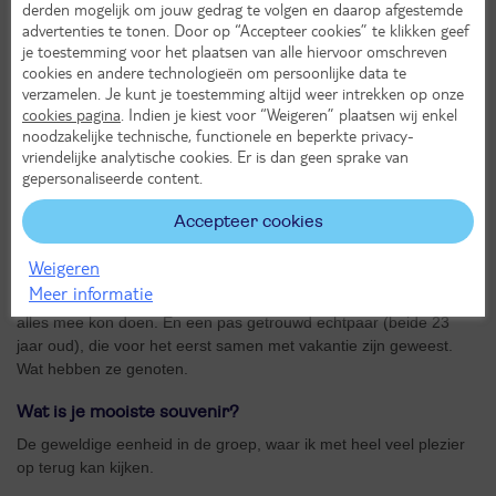
Dezelfde principes en gewoonten. Heel mooi om als groep de
derden mogelijk om jouw gedrag te volgen en daarop afgestemde
dagen af te sluiten en de samenkomsten op zondag bij te wonen.
advertenties te tonen. Door op “Accepteer cookies” te klikken geef
En ook het onverwachte maakt een reis heel speciaal.
je toestemming voor het plaatsen van alle hiervoor omschreven
cookies en andere technologieën om persoonlijke data te
verzamelen. Je kunt je toestemming altijd weer intrekken op onze
Welke landen heb je met Goed Idee Reizen mogen
bezoeken?
cookies pagina
. Indien je kiest voor “Weigeren” plaatsen wij enkel
noodzakelijke technische, functionele en beperkte privacy-
Al redelijk veel landen in Europa.
vriendelijke analytische cookies. Er is dan geen sprake van
gepersonaliseerde content.
Welke reisherinnering is je het meest bijgebleven?
Accepteer cookies
Ik heb veel reisherinneringen die mij zijn bijgebleven. Om er een
Weigeren
paar te noemen: die man van 100 jaar die het fantastisch vond
Meer informatie
om een reis te maken en voor wie ik heb geprobeerd dat hij met
alles mee kon doen. En een pas getrouwd echtpaar (beide 23
jaar oud), die voor het eerst samen met vakantie zijn geweest.
Wat hebben ze genoten.
Wat is je mooiste souvenir?
De geweldige eenheid in de groep, waar ik met heel veel plezier
op terug kan kijken.