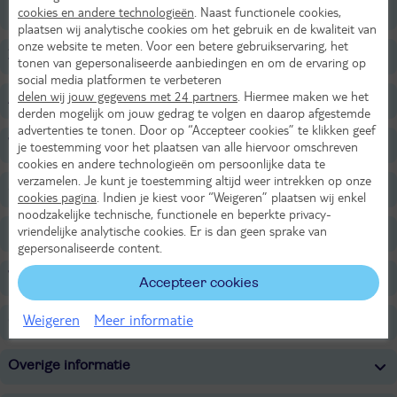
Restaurants/Bars
cookies en andere technologieën
. Naast functionele cookies,
plaatsen wij analytische cookies om het gebruik en de kwaliteit van
onze website te meten. Voor een betere gebruikservaring, het
Zwembaden
tonen van gepersonaliseerde aanbiedingen en om de ervaring op
social media platformen te verbeteren
delen wij jouw gegevens met 24 partners
. Hiermee maken we het
Aquapark - SplashFactor 5
derden mogelijk om jouw gedrag te volgen en daarop afgestemde
advertenties te tonen. Door op “Accepteer cookies” te klikken geef
Wellness
je toestemming voor het plaatsen van alle hiervoor omschreven
cookies en andere technologieën om persoonlijke data te
verzamelen. Je kunt je toestemming altijd weer intrekken op onze
Sport & Activiteiten
cookies pagina
. Indien je kiest voor “Weigeren” plaatsen wij enkel
noodzakelijke technische, functionele en beperkte privacy-
vriendelijke analytische cookies. Er is dan geen sprake van
Entertainment
gepersonaliseerde content.
Voor de kinderen
Accepteer cookies
Weigeren
Meer informatie
Onafhankelijk duurzaamheidslabel
Overige informatie