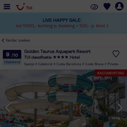
LIVE HAPPY SALE:
tot 1000,- korting p. boeking + 100,- p. kind
Verder zoeken
Golden Taurus Aquapark Resort
9
TUI classificatie
Hotel
Uitstekend
Spanje
Catalonië
Costa Barcelona
Costa Brava
Pineda de Mar
KASSAKORTING