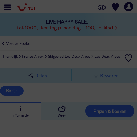
LIVE HAPPY SALE:
tot 1000,- korting p. boeking + 100,- p. kind
Verder zoeken
Frankrijk
Franse Alpen
Skigebied Les Deux Alpes
Les Deux Alpes
Delen
Bewaren
Bekijk
Prijzen & Boeken
Informatie
Weer