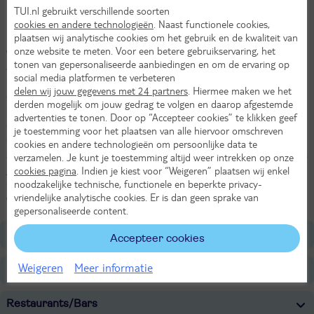
TUI.nl gebruikt verschillende soorten
Proef regionale specialiteiten
cookies en andere technologieën
. Naast functionele cookies,
plaatsen wij analytische cookies om het gebruik en de kwaliteit van
In het Golf & Country Hotel vlak bij Clervaux is het echt genieten. Je
onze website te meten. Voor een betere gebruikservaring, het
wordt hier omringd door de rust en het groen van de Luxemburgse
tonen van gepersonaliseerde aanbiedingen en om de ervaring op
Ardennen. Golfliefhebbers kunnen hier een balletje slaan op de
social media platformen te verbeteren
naastgelegen 18-holes golfbaan. En wandelliefhebbers kunnen
delen wij jouw gegevens met 24 partners
. Hiermee maken we het
eindeloos ronddwalen door de prachtige omgeving. Het restaurant,
derden mogelijk om jouw gedrag te volgen en daarop afgestemde
met de toepasselijke naam ‘The View’, biedt naast prachtig uitzicht
advertenties te tonen. Door op “Accepteer cookies” te klikken geef
ook regionale specialiteiten, zoals mosselen. Vanuit het Golf &
je toestemming voor het plaatsen van alle hiervoor omschreven
Country hotel rij je in ca. 5 minuten naar het centrum van Clervaux.
cookies en andere technologieën om persoonlijke data te
Zodat ook het proeven van de cultuur niet hoeft te ontbreken tijdens
verzamelen. Je kunt je toestemming altijd weer intrekken op onze
je vakantie. Hier is ook hotel Koener, waar je als gast van het Golf &
cookies pagina
. Indien je kiest voor “Weigeren” plaatsen wij enkel
noodzakelijke technische, functionele en beperkte privacy-
Country hotel gratis gebruikmaakt van het 800m2 grote
vriendelijke analytische cookies. Er is dan geen sprake van
wellnesscentrum.
gepersonaliseerde content.
Ligging
Accepteer cookies
Weigeren
Meer informatie
Faciliteiten
Restaurants/Bars