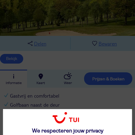
Delen
Bewaren
Bekijk
Prijzen & Boeken
Informatie
Kaart
Weer
Gastvrij en comfortabel
Golfbaan naast de deur
Clervaux op 5 minuten
Ontdek de Luxemburgse Ardennen
We respecteren jouw privacy
Gratis naar de wellness