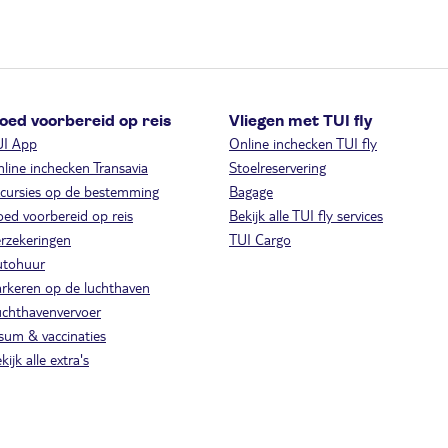
oed voorbereid op reis
Vliegen met TUI fly
UI App
Online inchecken TUI fly
line inchecken Transavia
Stoelreservering
cursies op de bestemming
Bagage
ed voorbereid op reis
Bekijk alle TUI fly services
rzekeringen
TUI Cargo
utohuur
rkeren op de luchthaven
chthavenvervoer
sum & vaccinaties
kijk alle extra's