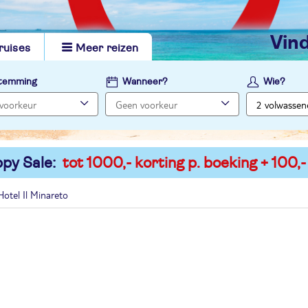
vi
ruises
Meer reizen
temming
Wanneer?
Wie?
py Sale:
tot 1000,- korting p. boeking + 100,-
otel Il Minareto