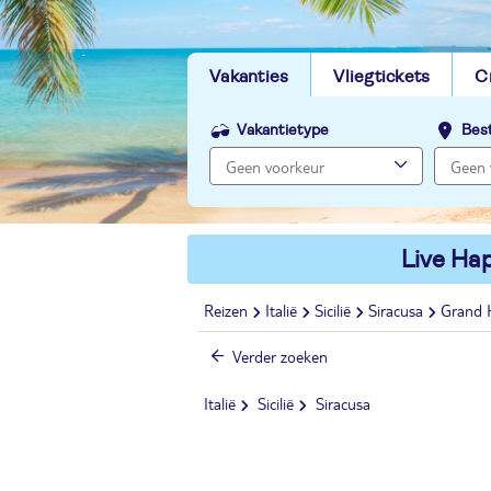
Vakanties
Vliegtickets
C
Vakantietype
Bes
Live Hap
Reizen
Italië
Sicilië
Siracusa
Grand H
Verder zoeken
Italië
Sicilië
Siracusa