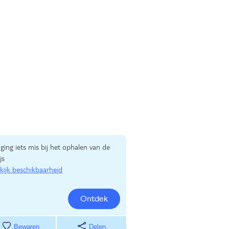
 ging iets mis bij het ophalen van de
js
kijk beschikbaarheid
Ontdek
Bewaren
Delen