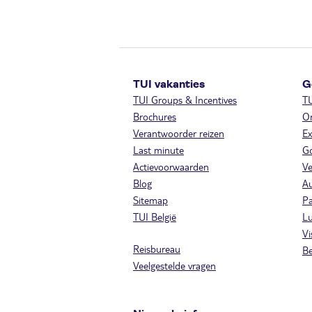
TUI vakanties
G
TUI Groups & Incentives
T
Brochures
On
Verantwoorder reizen
Ex
Last minute
Go
Actievoorwaarden
Ve
Blog
A
Sitemap
Pa
TUI België
Lu
Vi
Reisbureau
Be
Veelgestelde vragen