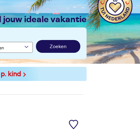
nd jouw ideale vakantie
Zoeken
 p. kind