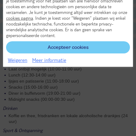
je toestemming voor het plaatsen van alle hiervoor omschreven
cookies en andere technologieën om persoonlijke data te
verzamelen. Je kunt je toestemming altijd weer intrekken op onze
Verzorging
cookies pagina
. Indien je kiest voor “Weigeren” plaatsen wij enkel
noodzakelijke technische, functionele en beperkte privacy-
Belangrijke informatie
vriendelijke analytische cookies. Er is dan geen sprake van
gepersonaliseerde content.
All Inclusive
Accepteer cookies
Eten
Weigeren
Meer informatie
Ontbijt (07:00-10:00 uur)
Laat ontbijt mogelijk (10:00-11:00 uur)
Lunch (12:30-14:00 uur)
Ijsjes en patisserie (11:00-18:00 uur)
Snacks (15:00-16:00 uur)
Diner in buffetvorm (19:00-21:00 uur)
Midnight snacks (00:00-00:30 uur)
Drinken
Koffie en thee, frisdranken en lokale alcoholische drankjes (24
uur)
Sport & Ontspanning