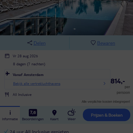
Delen
Bewaren
Vr 28 aug 2026
8 dagen (7 nachten)
Vanaf Amsterdam
814,-
Bekijk alle vertrekluchthavens
per
persoon
All Inclusive
Alle verplichte kosten inbegrepen!
7,6
Prijzen & Boeken
Informatie
Beoordelingen
Kaart
Weer
24 uur All Inclusive genieten