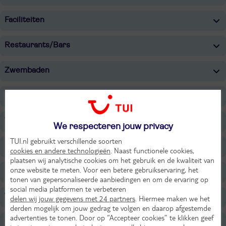
Faciliteiten
Restaurants/Bars
Zwembaden
Strand
Wellness
We respecteren jouw privacy
TUI.nl gebruikt verschillende soorten
Sport & Activiteiten
cookies en andere technologieën
. Naast functionele cookies,
plaatsen wij analytische cookies om het gebruik en de kwaliteit van
onze website te meten. Voor een betere gebruikservaring, het
Entertainment
tonen van gepersonaliseerde aanbiedingen en om de ervaring op
social media platformen te verbeteren
Voor de kinderen
delen wij jouw gegevens met 24 partners
. Hiermee maken we het
derden mogelijk om jouw gedrag te volgen en daarop afgestemde
advertenties te tonen. Door op “Accepteer cookies” te klikken geef
Overige informatie