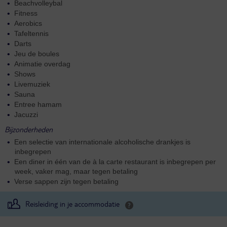
Beachvolleybal
Fitness
Aerobics
Tafeltennis
Darts
Jeu de boules
Animatie overdag
Shows
Livemuziek
Sauna
Entree hamam
Jacuzzi
Bijzonderheden
Een selectie van internationale alcoholische drankjes is
inbegrepen
Een diner in één van de à la carte restaurant is inbegrepen per
week, vaker mag, maar tegen betaling
Verse sappen zijn tegen betaling
Reisleiding in je accommodatie