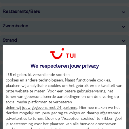
Restaurants/Bars
Zwembaden
Strand
Wellness
We respecteren jouw privacy
Sport & Activiteiten
TUI.nl gebruikt verschillende soorten
cookies en andere technologieën
. Naast functionele cookies,
Entertainment
plaatsen wij analytische cookies om het gebruik en de kwaliteit van
onze website te meten. Voor een betere gebruikservaring, het
tonen van gepersonaliseerde aanbiedingen en om de ervaring op
Voor de kinderen
social media platformen te verbeteren
delen wij jouw gegevens met 24 partners
. Hiermee maken we het
Overige informatie
derden mogelijk om jouw gedrag te volgen en daarop afgestemde
advertenties te tonen. Door op “Accepteer cookies” te klikken geef
je toestemming voor het plaatsen van alle hiervoor omschreven
Verzorging