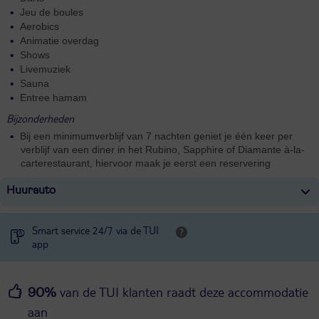
Jeu de boules
Aerobics
Animatie overdag
Shows
Livemuziek
Sauna
Entree hamam
Bijzonderheden
Bij een minimumverblijf van 7 nachten geniet je één keer per
verblijf van een diner in het Rubino, Sapphire of Diamante à-la-
carterestaurant, hiervoor maak je eerst een reservering
Huurauto
Smart service 24/7 via de TUI
app
van de TUI klanten raadt deze accommodatie
90%
aan