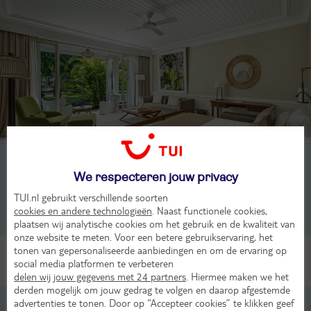
2-persoonskamer, Deluxe Suite, 1-4 pers
We respecteren jouw privacy
2-persoonskamer, Deluxe Seaview, 2-4 pers
TUI.nl gebruikt verschillende soorten
cookies en andere technologieën
. Naast functionele cookies,
2-persoonskamer, Deluxe Beachfront, 2-4 pers
plaatsen wij analytische cookies om het gebruik en de kwaliteit van
onze website te meten. Voor een betere gebruikservaring, het
tonen van gepersonaliseerde aanbiedingen en om de ervaring op
Alle Kamers
social media platformen te verbeteren
delen wij jouw gegevens met 24 partners
. Hiermee maken we het
derden mogelijk om jouw gedrag te volgen en daarop afgestemde
Ligging
advertenties te tonen. Door op “Accepteer cookies” te klikken geef