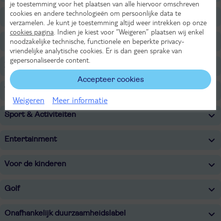
je toestemming voor het plaatsen van alle hiervoor omschreven
cookies en andere technologieën om persoonlijke data te
Faciliteiten
verzamelen. Je kunt je toestemming altijd weer intrekken op onze
cookies pagina
. Indien je kiest voor “Weigeren” plaatsen wij enkel
Restaurants/Bars
noodzakelijke technische, functionele en beperkte privacy-
vriendelijke analytische cookies. Er is dan geen sprake van
gepersonaliseerde content.
Zwembaden
Accepteer cookies
Wellness
Weigeren
Meer informatie
Sport & Activiteiten
Entertainment
Voor de kinderen
Golf
Onafhankelijk duurzaamheidslabel