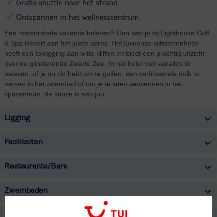
Gratis shuttle naar het strand
Ontspannen in het wellnesscentrum
Een memorabele vakantie beleven? Dan ben je bij Lighthouse Golf
& Spa Resort aan het juiste adres. Het luxueuze vijfsterrenhotel
heeft een topligging aan witte kliffen en biedt een prachtig uitzicht
over de glinsterende Zwarte Zee. In het hotel valt vanalles te
beleven, of je nu zin hebt om te golfen, een verfrissende duik te
nemen in het zwembad of om je te laten verwennen in het
spacentrum, de keuze is aan jou.
Ligging
Faciliteiten
Restaurants/Bars
Zwembaden
Strand