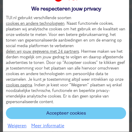
We respecteren jouw privacy
Wellness
TUI.nl gebruikt verschillende soorten
cookies en andere technologieën
. Naast functionele cookies,
Sport & Activiteiten
plaatsen wij analytische cookies om het gebruik en de kwaliteit van
onze website te meten. Voor een betere gebruikservaring, het
tonen van gepersonaliseerde aanbiedingen en om de ervaring op
Entertainment
social media platformen te verbeteren
delen wij jouw gegevens met 24 partners
. Hiermee maken we het
derden mogelijk om jouw gedrag te volgen en daarop afgestemde
Voor de kinderen
advertenties te tonen. Door op “Accepteer cookies” te klikken geef
je toestemming voor het plaatsen van alle hiervoor omschreven
Golf
cookies en andere technologieën om persoonlijke data te
verzamelen. Je kunt je toestemming altijd weer intrekken op onze
cookies pagina
. Indien je kiest voor “Weigeren” plaatsen wij enkel
Verzorging
noodzakelijke technische, functionele en beperkte privacy-
vriendelijke analytische cookies. Er is dan geen sprake van
gepersonaliseerde content.
Belangrijke informatie
Accepteer cookies
All Inclusive
Weigeren
Meer informatie
Onderstaande is inbegrepen wanneer je verzorging All