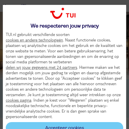
Kamers (5)
We respecteren jouw privacy
TUI.nl gebruikt verschillende soorten
cookies en andere technologieën
. Naast functionele cookies,
plaatsen wij analytische cookies om het gebruik en de kwaliteit van
onze website te meten. Voor een betere gebruikservaring, het
tonen van gepersonaliseerde aanbiedingen en om de ervaring op
social media platformen te verbeteren
delen wij jouw gegevens met 24 partners
. Hiermee maken we het
derden mogelijk om jouw gedrag te volgen en daarop afgestemde
Beoordeling van 6 TUI-gasten
advertenties te tonen. Door op “Accepteer cookies” te klikken geef
je toestemming voor het plaatsen van alle hiervoor omschreven
2-persoonskamer, Inlandview, 2-2 pers
cookies en andere technologieën om persoonlijke data te
verzamelen. Je kunt je toestemming altijd weer intrekken op onze
2-persoonskamer, Standard Riverview, 2-2 pers
cookies pagina
. Indien je kiest voor “Weigeren” plaatsen wij enkel
noodzakelijke technische, functionele en beperkte privacy-
vriendelijke analytische cookies. Er is dan geen sprake van
2-persoonskamer, Deluxe Suite, 2-4 pers
gepersonaliseerde content.
Alle Kamers
Accepteer cookies