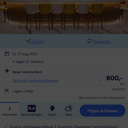
Delen
Bewaren
Zo 23 aug 2026
4 dagen (3 nachten)
Vanaf Amsterdam
800,-
Bekijk alle vertrekluchthavens
per
persoon
Logies ontbijt
Alle verplichte kosten inbegrepen!
8,8
Prijzen & Boeken
Informatie
Beoordelingen
Kaart
Weer
Gratis stadswandeling Lissabon (beperkt beschikbaar)