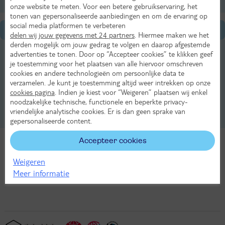
onze website te meten. Voor een betere gebruikservaring, het
tonen van gepersonaliseerde aanbiedingen en om de ervaring op
social media platformen te verbeteren
Algemene informatie
delen wij jouw gegevens met 24 partners
. Hiermee maken we het
derden mogelijk om jouw gedrag te volgen en daarop afgestemde
Eten & drinken in Skigebied Winterberg
advertenties te tonen. Door op “Accepteer cookies” te klikken geef
je toestemming voor het plaatsen van alle hiervoor omschreven
Natuur & klimaat van Skigebied Winterberg
cookies en andere technologieën om persoonlijke data te
verzamelen. Je kunt je toestemming altijd weer intrekken op onze
cookies pagina
. Indien je kiest voor “Weigeren” plaatsen wij enkel
Sport in Skigebied Winterberg
noodzakelijke technische, functionele en beperkte privacy-
vriendelijke analytische cookies. Er is dan geen sprake van
Uitgaansleven in Skigebied Winterberg
gepersonaliseerde content.
Accepteer cookies
Bekijk ons aanbod
Weigeren
Meer informatie