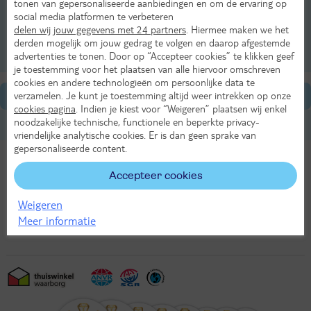
tonen van gepersonaliseerde aanbiedingen en om de ervaring op
splinternieuwe kerk.
social media platformen te verbeteren
delen wij jouw gegevens met 24 partners
. Hiermee maken we het
Bekijk ons aanbod
derden mogelijk om jouw gedrag te volgen en daarop afgestemde
advertenties te tonen. Door op “Accepteer cookies” te klikken geef
je toestemming voor het plaatsen van alle hiervoor omschreven
cookies en andere technologieën om persoonlijke data te
verzamelen. Je kunt je toestemming altijd weer intrekken op onze
Algemene informatie
cookies pagina
. Indien je kiest voor “Weigeren” plaatsen wij enkel
noodzakelijke technische, functionele en beperkte privacy-
Stranden in Struga
vriendelijke analytische cookies. Er is dan geen sprake van
gepersonaliseerde content.
Accepteer cookies
Bekijk ons aanbod
Weigeren
Meer informatie