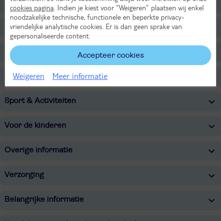
Ligging
cookies pagina
. Indien je kiest voor “Weigeren” plaatsen wij enkel
noodzakelijke technische, functionele en beperkte privacy-
vriendelijke analytische cookies. Er is dan geen sprake van
Faciliteiten
gepersonaliseerde content.
Restaurants/Bars
Accepteer cookies
Weigeren
Meer informatie
Wellness
Sport & Activiteiten
Voor de kinderen
Overige informatie
Verzorging
Belangrijke informatie