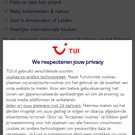
Fiets zo naar het strand
Nabij bollenvelden & natuur
Snel in Amsterdam of Leiden
Heerlijke internationale keuken
Op een steenworp afstand van station Hoofddorp, en met Schiphol
binnen handbereik, vind je het stijlvol ontworpen IntercityHotel
Amsterdam Airport. Een eigentijds hotel waar comfort en design
samenkomen, gecreëerd door de gerenommeerde architect Matteo
We respecteren jouw privacy
Thun. Ideaal voor een korte tussenstop of een ontspannen
TUI.nl gebruikt verschillende soorten
overnachting. Vanuit het hotel ben je binnen tien minuten met de
cookies en andere technologieën
. Naast functionele cookies,
fiets op het strand van Zandvoort of tussen de kleurrijke
plaatsen wij analytische cookies om het gebruik en de kwaliteit van
bollenvelden. Ook bruisende steden als Amsterdam en Leiden zijn
onze website te meten. Voor een betere gebruikservaring, het
gemakkelijk te bereiken. Parkeren kan direct bij het IntercityHotel
tonen van gepersonaliseerde aanbiedingen en om de ervaring op
Amsterdam Airport, wel zo praktisch. Bij mooi weer is het
social media platformen te verbeteren
zonovergoten terras de perfecte plek om de dag ontspannen af te
delen wij jouw gegevens met 24 partners
. Hiermee maken we het
sluiten. In het restaurant geniet je van een gevarieerd aanbod aan
derden mogelijk om jouw gedrag te volgen en daarop afgestemde
internationale gerechten. En na een heerlijke maaltijd wacht een
advertenties te tonen. Door op “Accepteer cookies” te klikken geef
comfortabele, geluiddichte kamer voor een heerlijke nachtrust.
je toestemming voor het plaatsen van alle hiervoor omschreven
cookies en andere technologieën om persoonlijke data te
verzamelen. Je kunt je toestemming altijd weer intrekken op onze