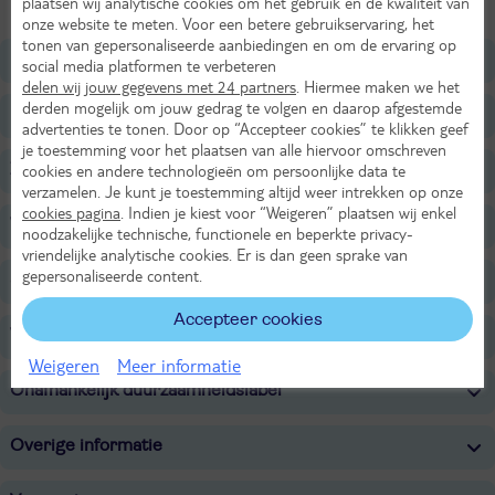
plaatsen wij analytische cookies om het gebruik en de kwaliteit van
onze website te meten. Voor een betere gebruikservaring, het
tonen van gepersonaliseerde aanbiedingen en om de ervaring op
Ligging
social media platformen te verbeteren
delen wij jouw gegevens met 24 partners
. Hiermee maken we het
derden mogelijk om jouw gedrag te volgen en daarop afgestemde
Restaurants/Bars
advertenties te tonen. Door op “Accepteer cookies” te klikken geef
je toestemming voor het plaatsen van alle hiervoor omschreven
Zwembaden
cookies en andere technologieën om persoonlijke data te
verzamelen. Je kunt je toestemming altijd weer intrekken op onze
cookies pagina
. Indien je kiest voor “Weigeren” plaatsen wij enkel
Wellness
noodzakelijke technische, functionele en beperkte privacy-
vriendelijke analytische cookies. Er is dan geen sprake van
gepersonaliseerde content.
Sport & Activiteiten
Accepteer cookies
Voor de kinderen
Weigeren
Meer informatie
Onafhankelijk duurzaamheidslabel
Overige informatie