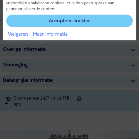
vriendelijke analytische cookies. Er is dan geen sprake van
Wellness
gepersonaliseerde content.
Sport & Activiteiten
Accepteer cookies
Weigeren
Meer informatie
Entertainment
Overige informatie
Verzorging
Belangrijke informatie
Smart service 24/7 via de TUI
app