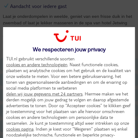
Aandacht voor iedere gast
Laat je onderdompelen in weelde, geniet van een frisse duik in het
zwembad of laat je lekker masseren in de spa van hotel Jetwing
Blue. In "The Kitchen" worden culinaire hoogstandjes a-la-minute
en live voor je bereid. Jetwing Blue met vele faciliteiten en met een
ligging direct aan het brede zandstrand van Negombo is een
aanrader voor wie op zoek is naar rust en luxe.
We respecteren jouw privacy
TUI.nl gebruikt verschillende soorten
Ligging
cookies en andere technologieën
. Naast functionele cookies,
plaatsen wij analytische cookies om het gebruik en de kwaliteit van
onze website te meten. Voor een betere gebruikservaring, het
Faciliteiten
tonen van gepersonaliseerde aanbiedingen en om de ervaring op
social media platformen te verbeteren
delen wij jouw gegevens met 24 partners
. Hiermee maken we het
Restaurants/Bars
derden mogelijk om jouw gedrag te volgen en daarop afgestemde
advertenties te tonen. Door op “Accepteer cookies” te klikken geef
Zwembaden
je toestemming voor het plaatsen van alle hiervoor omschreven
cookies en andere technologieën om persoonlijke data te
verzamelen. Je kunt je toestemming altijd weer intrekken op onze
Strand
cookies pagina
. Indien je kiest voor “Weigeren” plaatsen wij enkel
noodzakelijke technische, functionele en beperkte privacy-