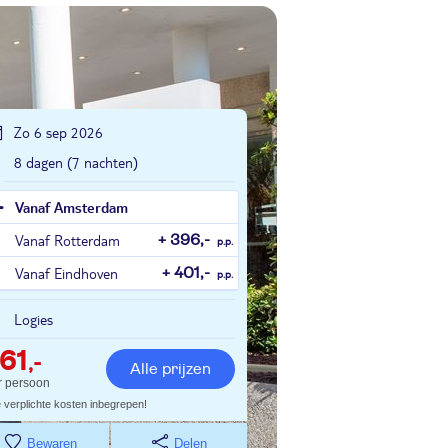
Zo 6 sep 2026
8 dagen (7 nachten)
Vanaf Amsterdam
Vanaf Rotterdam
+ 396,-
p.p.
Vanaf Eindhoven
+ 401,-
p.p.
Logies
61
,-
Alle prijzen
r persoon
e verplichte kosten inbegrepen!
Bewaren
Delen