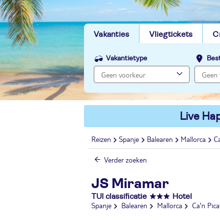
Vakanties
Vliegtickets
C
Vakantietype
Bes
Live Hap
Reizen
Spanje
Balearen
Mallorca
Ca
Verder zoeken
JS Miramar
TUI classificatie
Hotel
Spanje
Balearen
Mallorca
Ca'n Pica