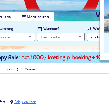
vi
ruises
Meer reizen
temming
Wanneer?
Wie?
py Sale:
tot 1000,- korting p. boeking + 100,-
'n Picafort
JS Miramar
fort
Bekijk op kaart