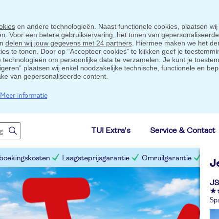
okies
en andere technologieën. Naast functionele cookies, plaatsen wij
ten. Voor een betere gebruikservaring, het tonen van gepersonaliseerd
en
delen wij jouw gegevens met 24 partners
. Hiermee maken we het der
s te tonen. Door op “Accepteer cookies” te klikken geef je toestemmin
technologieën om persoonlijke data te verzamelen. Je kunt je toestem
eigeren” plaatsen wij enkel noodzakelijke technische, functionele en bep
ake van gepersonaliseerde content.
Meer informatie
TUI Extra's
Service & Contact
 boekingskosten
Laagsteprijsgarantie
Omruilgarantie
Slim
J
JS
Sp