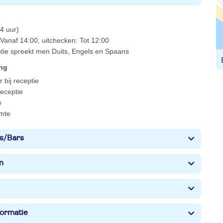
4 uur)
Vanaf 14:00, uitchecken: Tot 12:00
ptie spreekt men Duits, Engels en Spaans
ing
 bij receptie
 receptie
e
mte
s/Bars
n
formatie