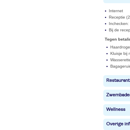
Internet
Receptie (2
Inchecken: 
Bij de rece
Tegen betal
Haardroger
Kluisje bij
Wasserett
Bagagerui
Restaurant
Zwembade
Wellness
Overige in