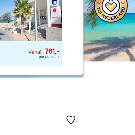
nd jouw ideale vakantie
Zoeken
761,-
per persoon
 p. kind