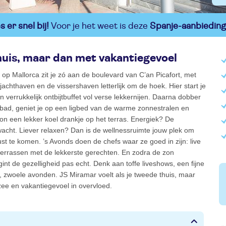
 er snel bij!
Voor je het weet is deze
Spanje-aanbieding
thuis, maar dan met vakantiegevoel
 op Mallorca zit je zó aan de boulevard van C’an Picafort, met
 jachthaven en de vissershaven letterlijk om de hoek. Hier start je
 verrukkelijk ontbijtbuffet vol verse lekkernijen. Daarna dobber
mbad, geniet je op een ligbed van de warme zonnestralen en
on een lekker koel drankje op het terras. Energiek? De
wacht. Liever relaxen? Dan is de wellnessruimte jouw plek om
ust te komen. ’s Avonds doen de chefs waar ze goed in zijn: live
verrassen met de lekkerste gerechten. En zodra de zon
int de gezelligheid pas echt. Denk aan toffe liveshows, een fijne
, zwoele avonden. JS Miramar voelt als je tweede thuis, maar
ee en vakantiegevoel in overvloed.