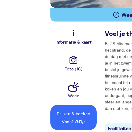
Wees
Voel je 
Informatie & kaart
Bij JS Miramar
het strand, de
de dag met een
je in het zwe
Foto (16)
bestel je gewo
fitnessruimte 
helemaal tot r
koken en jou 
ondergaat, beg
Weer
sfeer en lange
dan met zon, z
Prijzen
& boeken
761,-
vanaf
Faciliteiten