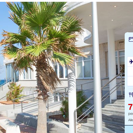
7
pe
All