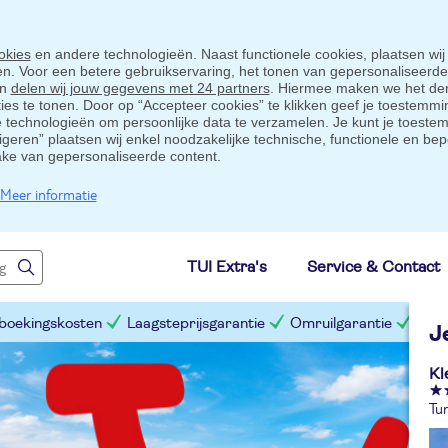
okies
en andere technologieën. Naast functionele cookies, plaatsen wij
ten. Voor een betere gebruikservaring, het tonen van gepersonaliseerd
en
delen wij jouw gegevens met 24 partners
. Hiermee maken we het der
s te tonen. Door op “Accepteer cookies” te klikken geef je toestemmin
technologieën om persoonlijke data te verzamelen. Je kunt je toestem
eigeren” plaatsen wij enkel noodzakelijke technische, functionele en bep
ake van gepersonaliseerde content.
Meer informatie
TUI Extra's
Service & Contact
 boekingskosten
Laagsteprijsgarantie
Omruilgarantie
Slim