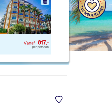
nd jouw ideale vakantie
Zoeken
 p. kind