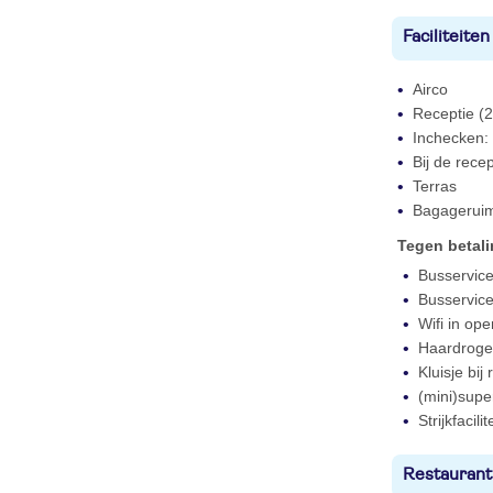
Faciliteiten
Airco
Receptie (2
Inchecken: 
Bij de rece
Terras
Bagagerui
Tegen betal
Busservice
Busservice
Wifi in op
Haardroger
Kluisje bij
(mini)supe
Strijkfacilit
Restaurant