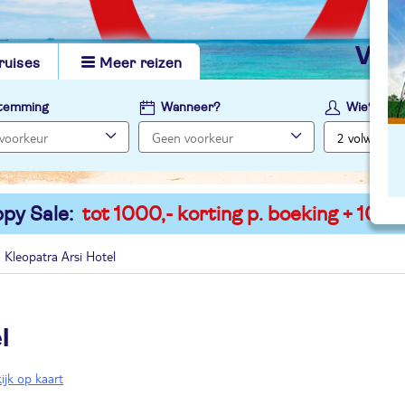
vi
ruises
Meer reizen
temming
Wanneer?
Wie?
py Sale:
tot 1000,- korting p. boeking + 100,-
Kleopatra Arsi Hotel
l
ijk op kaart