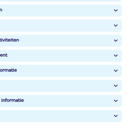
n
iviteiten
ent
formatie
 informatie