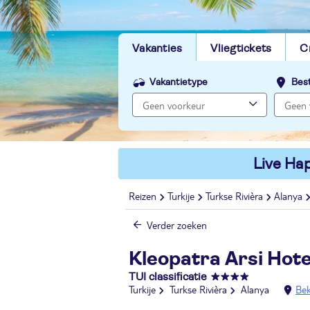
Vakanties
Vliegtickets
C
Vakantietype
Bes
Live Hap
Reizen
Turkije
Turkse Rivièra
Alanya
Verder zoeken
Kleopatra Arsi Hote
TUI classificatie
Turkije
Turkse Rivièra
Alanya
Bek