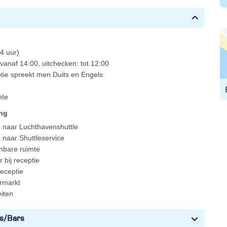
4 uur)
vanaf 14:00, uitchecken: tot 12:00
ptie spreekt men Duits en Engels
mte
ing
 naar Luchthavenshuttle
 naar Shuttleservice
enbare ruimte
 bij receptie
 receptie
rmarkt
eiten
s/Bars