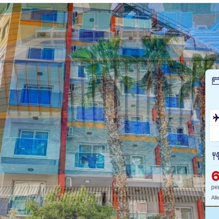
6
pe
All