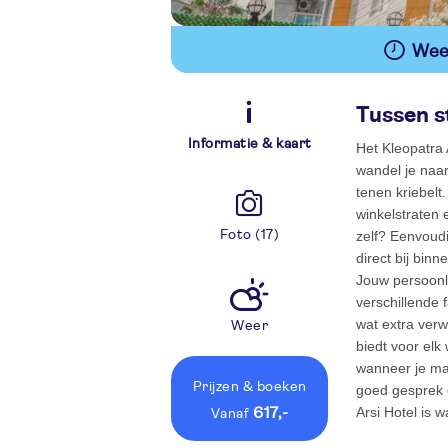
Wees
Tussen s
Informatie & kaart
Het Kleopatra 
wandel je naar
tenen kriebelt
winkelstraten 
Foto (17)
zelf? Eenvoudi
direct bij bin
Jouw persoonl
verschillende 
wat extra verw
Weer
biedt voor elk
wanneer je maa
Prijzen
& boeken
goed gesprek o
Arsi Hotel is 
617,-
vanaf