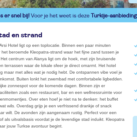
 er snel bij!
Voor je het weet is deze
Turkije-aanbieding
tad en strand
Arsi Hotel ligt op een toplocatie. Binnen een paar minuten
 het beroemde Kleopatra-strand waar het fijne zand tussen je
. Het centrum van Alanya ligt om de hoek, met zijn bruisende
en terrassen waar de lokale sfeer je direct omarmt. Het hotel
g maar met alles wat je nodig hebt. De ontspannen vibe voel je
nenkomst. Buiten lonkt het zwembad met comfortabele ligbedden.
ijke zonnespot voor de komende dagen. Binnen zijn er
faciliteiten zoals een restaurant, bar en een wellnessruimte voor
enmomentjes. Over eten hoef je niet na te denken: het buffet
 wat wils. Overdag grijp je een verfrissend drankje of snack
r wilt. De avonden zijn aangenaam rustig. Perfect voor een
f als uitvalsbasis voordat je de levendige stad induikt. Kleopatra
waar jouw Turkse avontuur begint.