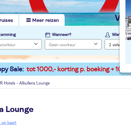
vi
ruises
Meer reizen
temming
Wanneer?
Wie?
py Sale:
tot 1000,- korting p. boeking + 100,-
R Hotels - Albufeira Lounge
ra Lounge
k op kaart