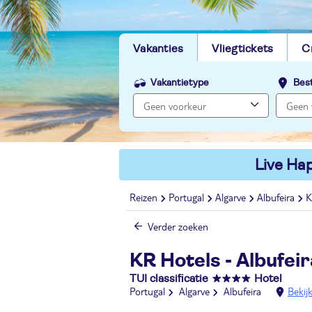
Vakanties
Vliegtickets
C
Vakantietype
Bes
Live Hap
Reizen
Portugal
Algarve
Albufeira
K
Verder zoeken
KR Hotels - Albufei
TUI classificatie
Hotel
Portugal
Algarve
Albufeira
Bekij