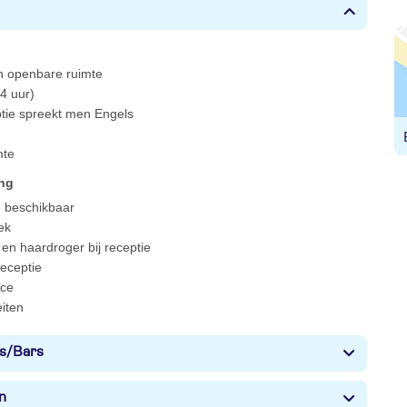
 in openbare ruimte
4 uur)
ptie spreekt men Engels
mte
ing
e beschikbaar
ek
en haardroger bij receptie
 receptie
ce
eiten
s/Bars
n