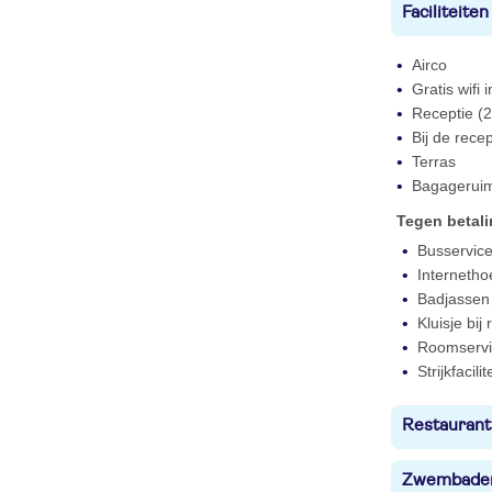
Faciliteiten
Airco
Gratis wifi
Receptie (2
Bij de rece
Terras
Bagagerui
Tegen betal
Busservic
Internetho
Badjassen 
Kluisje bij
Roomservi
Strijkfacilit
Restaurant
Zwembade