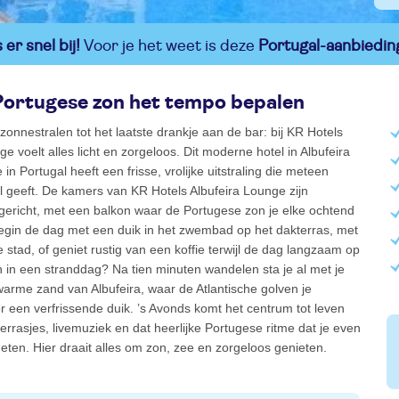
er snel bij!
Voor je het weet is deze
Portugal-aanbiedin
Portugese zon het tempo bepalen
zonnestralen tot het laatste drankje aan de bar: bij KR Hotels
ge voelt alles licht en zorgeloos. Dit moderne hotel in Albufeira
in Portugal heeft een frisse, vrolijke uitstraling die meteen
 geeft. De kamers van KR Hotels Albufeira Lounge zijn
gericht, met een balkon waar de Portugese zon je elke ochtend
egin de dag met een duik in het zwembad op het dakterras, met
e stad, of geniet rustig van een koffie terwijl de dag langzaam op
 in een stranddag? Na tien minuten wandelen sta je al met je
warme zand van Albufeira, waar de Atlantische golven je
r een verfrissende duik. ’s Avonds komt het centrum tot leven
terrasjes, livemuziek en dat heerlijke Portugese ritme dat je even
geten. Hier draait alles om zon, zee en zorgeloos genieten.