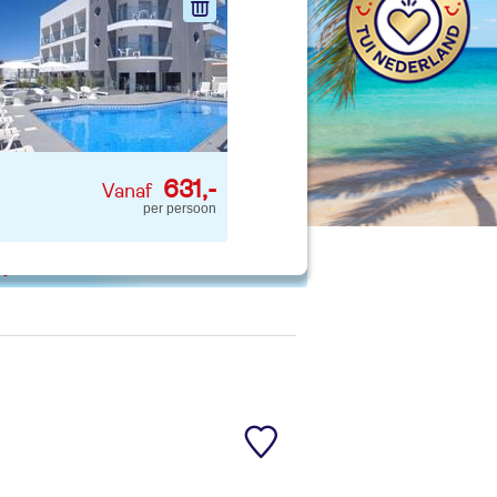
nd jouw ideale vakantie
Zoeken
631,-
per persoon
 p. kind