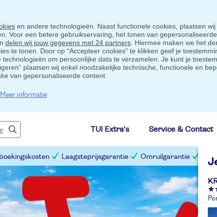
okies
en andere technologieën. Naast functionele cookies, plaatsen wij
ten. Voor een betere gebruikservaring, het tonen van gepersonaliseerd
en
delen wij jouw gegevens met 24 partners
. Hiermee maken we het der
s te tonen. Door op “Accepteer cookies” te klikken geef je toestemmin
technologieën om persoonlijke data te verzamelen. Je kunt je toestem
eigeren” plaatsen wij enkel noodzakelijke technische, functionele en bep
ake van gepersonaliseerde content.
Meer informatie
TUI Extra's
Service & Contact
 boekingskosten
Laagsteprijsgarantie
Omruilgarantie
Slim
J
KR
Po