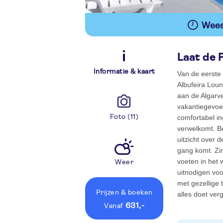
Wees 
Laat de 
Informatie & kaart
Van de eerste 
Albufeira Loun
aan de Algarve 
vakantiegevoel
Foto (11)
comfortabel in
verwelkomt. B
uitzicht over d
gang komt. Zin
voeten in het 
Weer
uitnodigen voo
met gezellige 
Prijzen
& boeken
alles doet ver
631,-
vanaf