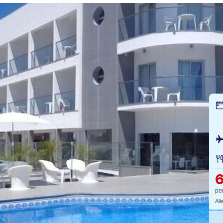
6
pe
All